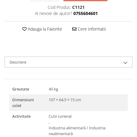
Triunghiuri si accesorii pizza
Cod Produs:
C1121
Ai nevoie de ajutor?
0755604601
Adauga la Favorite
Cere informatii
Descriere
Greutate
40 kg
Dimensiuni
107 × 64,5 × 15 cm
colet
Activitate
Cutii curierat
,
Industria alimentară / Industria
nealimentară