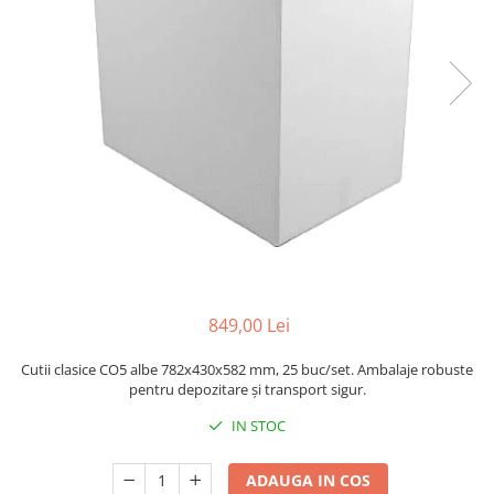
Sacose Plastic
Cutii Clasice CO3 (BAX)
Cutii Clasice CO5 (BAX)
Cutii Cofetarie/ Patiserie
Cutii Prajituri Blank
Cutii Prajituri cu Display
Cutii Prajituri Generic
Cutii Tort Blank
Cutii Tort Generic
Suport Clatite
Cutii Fast Food
849,00 Lei
Cutii Display
Cutii Fast Food Blank
Cutii clasice CO5 albe 782x430x582 mm, 25 buc/set. Ambalaje robuste
Cutii Fast Food Generic
pentru depozitare și transport sigur.
Cutii Pizza
IN STOC
Cutii Pizza Blank
Cutii Pizza Generic
ADAUGA IN COS