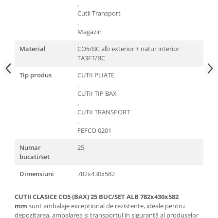
,
Cutii Transport
,
Magazin
Material
CO5/BC alb exterior + natur interior
TA3FT/BC
Tip produs
CUTII PLIATE
,
CUTII TIP BAX
,
CUTII TRANSPORT
,
FEFCO 0201
Numar
25
bucati/set
Dimensiuni
782x430x582
CUTII CLASICE CO5 (BAX) 25 BUC/SET ALB 782x430x582
mm
sunt ambalaje excepțional de rezistente, ideale pentru
depozitarea, ambalarea și transportul în siguranță al produselor