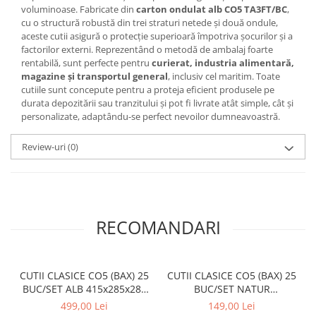
voluminoase. Fabricate din
carton ondulat alb CO5 TA3FT/BC
,
cu o structură robustă din trei straturi netede și două ondule,
aceste cutii asigură o protecție superioară împotriva șocurilor și a
factorilor externi. Reprezentând o metodă de ambalaj foarte
rentabilă, sunt perfecte pentru
curierat, industria alimentară,
magazine și transportul general
, inclusiv cel maritim. Toate
cutiile sunt concepute pentru a proteja eficient produsele pe
durata depozitării sau tranzitului și pot fi livrate atât simple, cât și
personalizate, adaptându-se perfect nevoilor dumneavoastră.
Review-uri
(0)
RECOMANDARI
CUTII CLASICE CO5 (BAX) 25
CUTII CLASICE CO5 (BAX) 25
BUC/SET ALB 415x285x285
BUC/SET NATUR
mm
200x200x150 mm
499,00 Lei
149,00 Lei