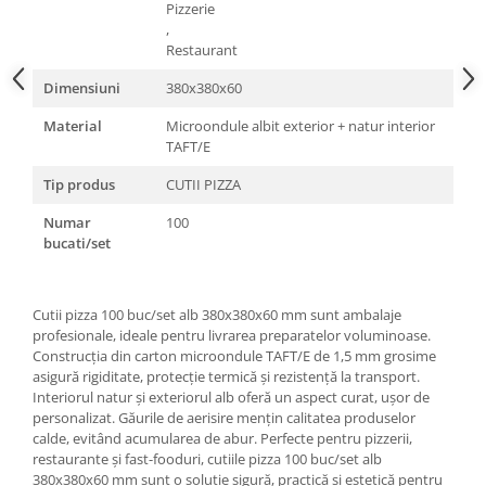
Pizzerie
,
Restaurant
Dimensiuni
380x380x60
Material
Microondule albit exterior + natur interior
TAFT/E
Tip produs
CUTII PIZZA
Numar
100
bucati/set
Cutii pizza 100 buc/set alb 380x380x60 mm sunt ambalaje
profesionale, ideale pentru livrarea preparatelor voluminoase.
Construcția din carton microondule TAFT/E de 1,5 mm grosime
asigură rigiditate, protecție termică și rezistență la transport.
Interiorul natur și exteriorul alb oferă un aspect curat, ușor de
personalizat. Găurile de aerisire mențin calitatea produselor
calde, evitând acumularea de abur. Perfecte pentru pizzerii,
restaurante și fast-fooduri, cutiile pizza 100 buc/set alb
380x380x60 mm sunt o soluție sigură, practică și estetică pentru