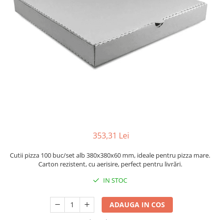
Sacose Plastic
Cutii Clasice CO3 (BAX)
Cutii Clasice CO5 (BAX)
Cutii Cofetarie/ Patiserie
Cutii Prajituri Blank
Cutii Prajituri cu Display
Cutii Prajituri Generic
Cutii Tort Blank
Cutii Tort Generic
Suport Clatite
Cutii Fast Food
353,31 Lei
Cutii Display
Cutii pizza 100 buc/set alb 380x380x60 mm, ideale pentru pizza mare.
Cutii Fast Food Blank
Carton rezistent, cu aerisire, perfect pentru livrări.
Cutii Fast Food Generic
IN STOC
Cutii Pizza
Cutii Pizza Blank
ADAUGA IN COS
Cutii Pizza Generic