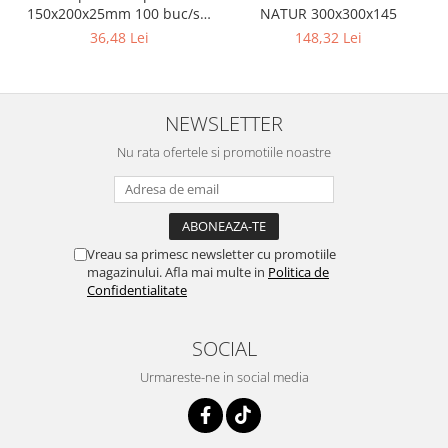
150x200x25mm 100 buc/set
NATUR 300x300x145
Natur
36,48 Lei
148,32 Lei
NEWSLETTER
Nu rata ofertele si promotiile noastre
Vreau sa primesc newsletter cu promotiile
magazinului. Afla mai multe in
Politica de
Confidentialitate
SOCIAL
Urmareste-ne in social media