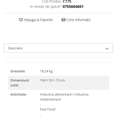
Cod Produs:
C175
Triunghiuri si accesorii pizza
Ai nevoie de ajutor?
0755604601
Adauga la Favorite
Cere informatii
Descriere
Greutate
18,24 kg
Dimensiuni
104 × 53 × 15 cm
colet
Activitate
Industria alimentară / Industria
nealimentară
,
Fast Food
,