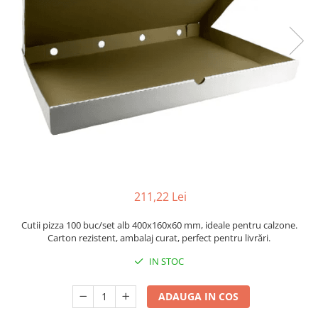
Sacose Plastic
Cutii Clasice CO3 (BAX)
Cutii Clasice CO5 (BAX)
Cutii Cofetarie/ Patiserie
Cutii Prajituri Blank
Cutii Prajituri cu Display
Cutii Prajituri Generic
Cutii Tort Blank
Cutii Tort Generic
Suport Clatite
Cutii Fast Food
211,22 Lei
Cutii Display
Cutii pizza 100 buc/set alb 400x160x60 mm, ideale pentru calzone.
Cutii Fast Food Blank
Carton rezistent, ambalaj curat, perfect pentru livrări.
Cutii Fast Food Generic
IN STOC
Cutii Pizza
Cutii Pizza Blank
ADAUGA IN COS
Cutii Pizza Generic