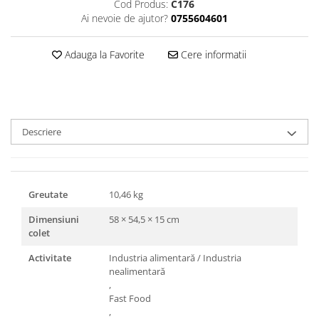
Cod Produs:
C176
Triunghiuri si accesorii pizza
Ai nevoie de ajutor?
0755604601
Adauga la Favorite
Cere informatii
Descriere
Greutate
10,46 kg
Dimensiuni
58 × 54,5 × 15 cm
colet
Activitate
Industria alimentară / Industria
nealimentară
,
Fast Food
,