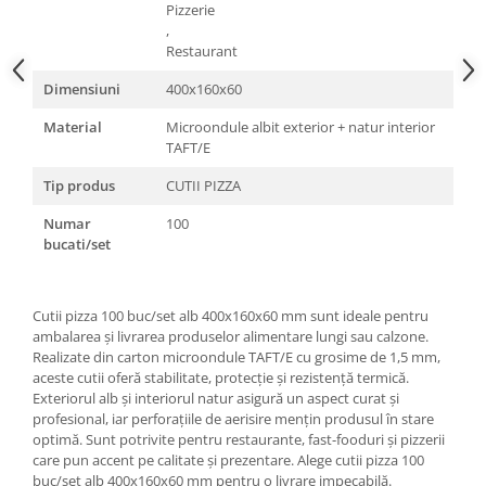
Pizzerie
,
Restaurant
Dimensiuni
400x160x60
Material
Microondule albit exterior + natur interior
TAFT/E
Tip produs
CUTII PIZZA
Numar
100
bucati/set
Cutii pizza 100 buc/set alb 400x160x60 mm sunt ideale pentru
ambalarea și livrarea produselor alimentare lungi sau calzone.
Realizate din carton microondule TAFT/E cu grosime de 1,5 mm,
aceste cutii oferă stabilitate, protecție și rezistență termică.
Exteriorul alb și interiorul natur asigură un aspect curat și
profesional, iar perforațiile de aerisire mențin produsul în stare
optimă. Sunt potrivite pentru restaurante, fast-fooduri și pizzerii
care pun accent pe calitate și prezentare. Alege cutii pizza 100
buc/set alb 400x160x60 mm pentru o livrare impecabilă.