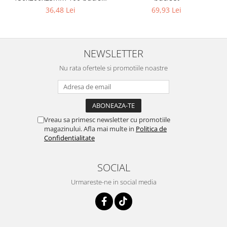
Natur
36,48 Lei
69,93 Lei
NEWSLETTER
Nu rata ofertele si promotiile noastre
Vreau sa primesc newsletter cu promotiile
magazinului. Afla mai multe in
Politica de
Confidentialitate
SOCIAL
Urmareste-ne in social media