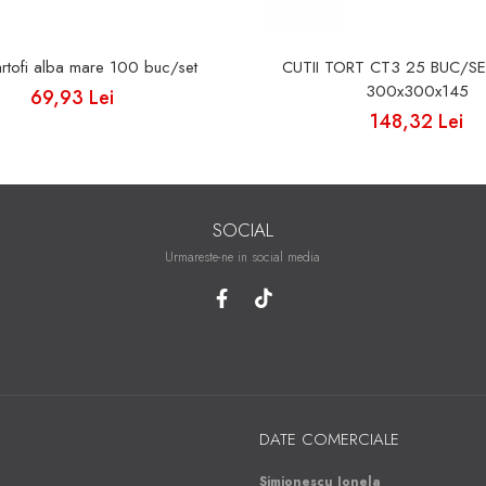
artofi alba mare 100 buc/set
CUTII TORT CT3 25 BUC/S
300x300x145
69,93 Lei
148,32 Lei
SOCIAL
Urmareste-ne in social media
DATE COMERCIALE
Simionescu Ionela