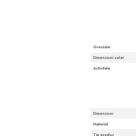
Cutii Fast Food Blank
Distribuie
pe
Cutii Fast Food Generic
Facebook
Cutii Pizza
Cutii Pizza Blank
Cutii Pizza Generic
Greutate
Triunghiuri si accesorii pizza
Dimensiuni colet
Activitate
Dimensiuni
Material
Tip produs