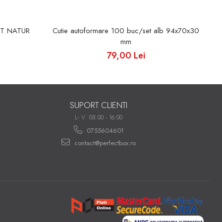
ET NATUR
Cutie autoformare 100 buc/set alb 94x70x30
mm
79,00 Lei
SUPORT CLIENTI
L- V: 08:00 - 16:00
0755604601
contact@perfectbox.ro