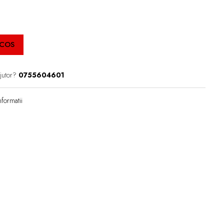
 COS
jutor?
0755604601
formatii