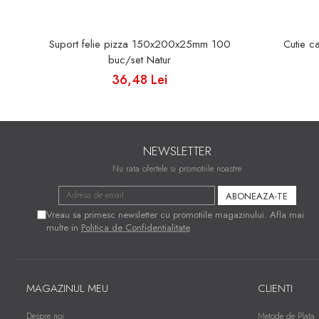
Suport felie pizza 150x200x25mm 100
Cutie c
buc/set Natur
36,48 Lei
NEWSLETTER
Nu rata ofertele si promotiile noastre
Vreau sa primesc newsletter cu promotiile magazinului. Afla mai
multe in
Politica de Confidentialitate
MAGAZINUL MEU
CLIENTI
Despre noi
Metode de Plata