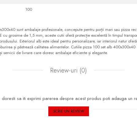
100
0x300x40 sunt ambalaje profesionale, concepute pentru porții mari sau pizza rec
cu grosime de 1,5 mm, aceste cutii oferă protecție excelentă în timpul transpo
produsului. Exteriorul alb este ideal pentru personalizare, iar interiorul natur oferă
aburirea și păstrează calitatea alimentelor. Cutiile pizza 100 set alb 400x300x40
 și servicii de livrare care doresc ambalaje eficiente și elegante.
Review-uri
(0)
doresti sa iti exprimi parerea despre acest produs poti adauga un r
SCRIE UN REVIEW