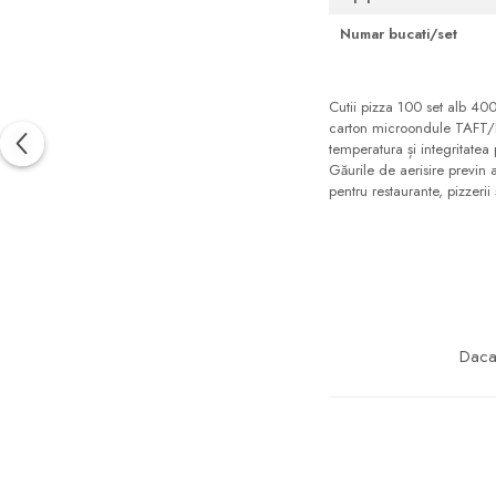
Numar bucati/set
Cutii pizza 100 set alb 40
carton microondule TAFT/E 
temperatura și integritatea 
Găurile de aerisire previn 
pentru restaurante, pizzerii
Daca 