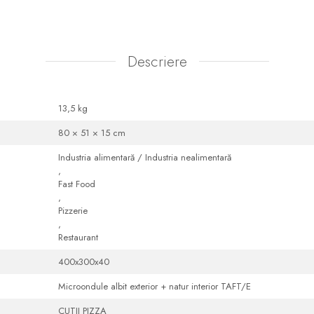
Descriere
13,5 kg
80 × 51 × 15 cm
Industria alimentară / Industria nealimentară
,
Fast Food
,
Pizzerie
,
Restaurant
400x300x40
Microondule albit exterior + natur interior TAFT/E
CUTII PIZZA