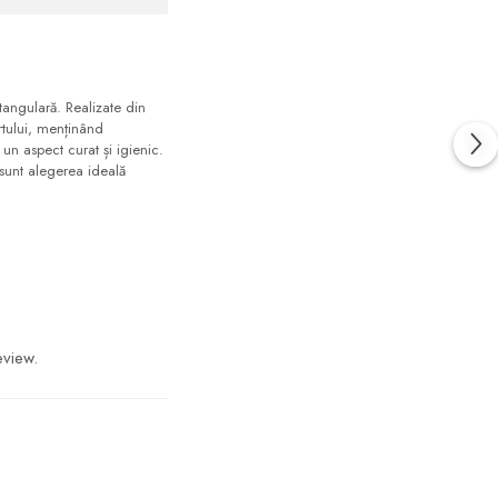
tangulară. Realizate din
rtului, menținând
 un aspect curat și igienic.
 sunt alegerea ideală
eview.