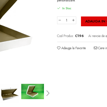
personalizare.
In Stoc
ADAUGA IN
Cod Produs:
C196
Ai nevoie de a
Adauga la Favorite
Cere in