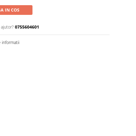
A IN COS
 ajutor?
0755604601
informatii