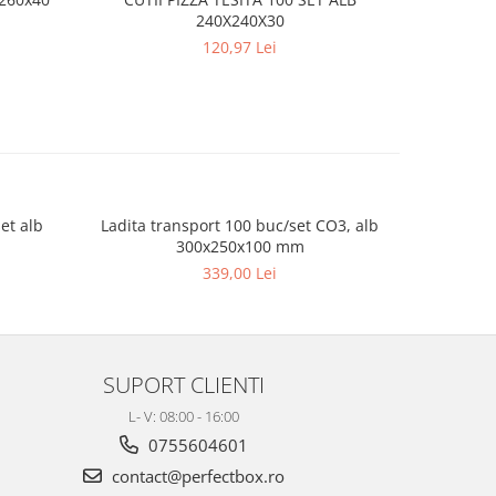
240X240X30
120,97 Lei
et alb
Ladita transport 100 buc/set CO3, alb
Cutii cu
300x250x100 mm
339,00 Lei
SUPORT CLIENTI
L- V: 08:00 - 16:00
0755604601
contact@perfectbox.ro