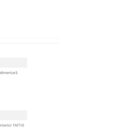
ealimentară
interior TAFT/E