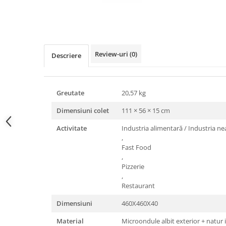
Triunghiuri si accesorii pizza
Distribuie
pe
Facebook
Review-uri
(0)
Descriere
Greutate
20,57 kg
Dimensiuni colet
111 × 56 × 15 cm
Activitate
Industria alimentară / Industria n
,
Fast Food
,
Pizzerie
,
Restaurant
Dimensiuni
460X460X40
Material
Microondule albit exterior + natur 