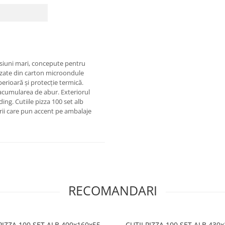
nsiuni mari, concepute pentru
izate din carton microondule
erioară și protecție termică.
ă acumularea de abur. Exteriorul
ng. Cutiile pizza 100 set alb
ii care pun accent pe ambalaje
RECOMANDARI
PIZZA 100 SET ALB 400x160x55
CUTII PIZZA 100 SET ALB 430