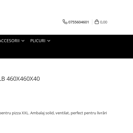
0755604601
0,00
ACCESORII
PLICURI
ALB 460X460X40
entru pizza XXL. Ambalaj solid, ventilat, perfect pentru livrări