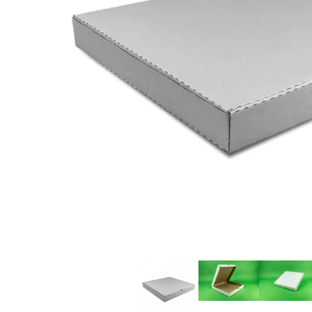
Sacose Plastic
Cutii Clasice CO3 (BAX)
Cutii Clasice CO5 (BAX)
Cutii Cofetarie/ Patiserie
Cutii Prajituri Blank
Cutii Prajituri cu Display
Cutii Prajituri Generic
Cutii Tort Blank
Cutii Tort Generic
Suport Clatite
Cutii Fast Food
Cutii Display
Cutii Fast Food Blank
Cutii Fast Food Generic
Cutii Pizza
Cutii Pizza Blank
Cutii Pizza Generic