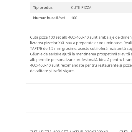
Tip produs
CUTII PIZZA
Numar bucati/set
100
Cutii pizza 100 set alb 460x460x40 sunt ambalaje de dime
livrarea pizzelor XXL sau a preparatelor voluminoase. Real
TAFT/E de 1,5 mm grosime, aceste cutii oferă rezistență sup
Găurile de aerisire ajută la menținerea prospețimii și evit
alb permite personalizare profesională, ideală pentru brandi
460x460x40 sunt recomandate pentru restaurante și pizzer
de calitate și livrări sigure.
CUTII PIZZA 100 SET NATUR 320X320X40
CUTII 