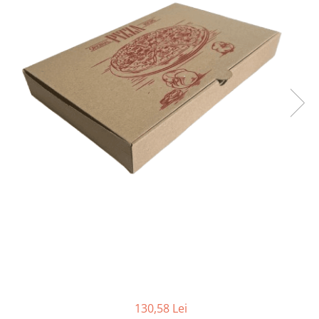
Sacose Plastic
Cutii Clasice CO3 (BAX)
Cutii Clasice CO5 (BAX)
Cutii Cofetarie/ Patiserie
Cutii Prajituri Blank
Cutii Prajituri cu Display
Cutii Prajituri Generic
Cutii Tort Blank
Cutii Tort Generic
Suport Clatite
Cutii Fast Food
Cutii Display
Cutii Fast Food Blank
Cutii Fast Food Generic
Cutii Pizza
Cutii Pizza Blank
130,58 Lei
Cutii Pizza Generic