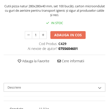
Triunghiuri si accesorii pizza
Cutii pizza natur 280x280x40 mm, set 100 bucăți, carton microondulat
cu guri de aerisire pentru transport igienic și sigur al produselor calde
și reci.
IN STOC
ADAUGA IN COS
Cod Produs:
C429
Ai nevoie de ajutor?
0755604601
Adauga la Favorite
Cere informatii
Descriere
Greutate
11,9 kg