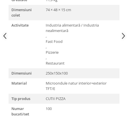
Dimensiuni
74 × 48 × 15 cm
colet
Activitate
Industria alimentară / Industria
nealimentară
,
Fast Food
,
Pizzerie
,
Restaurant
Dimensiuni
250x150x100
Material
Microondule natur interior+exterior
TFT/E
Tip produs
CUTII PIZZA
Numar
100
bucati/set