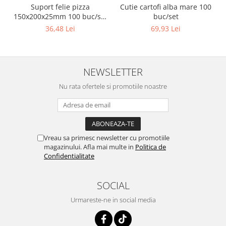
Suport felie pizza
Cutie cartofi alba mare 100
150x200x25mm 100 buc/set
buc/set
Natur
36,48 Lei
69,93 Lei
NEWSLETTER
Nu rata ofertele si promotiile noastre
Vreau sa primesc newsletter cu promotiile
magazinului. Afla mai multe in
Politica de
Confidentialitate
SOCIAL
Urmareste-ne in social media