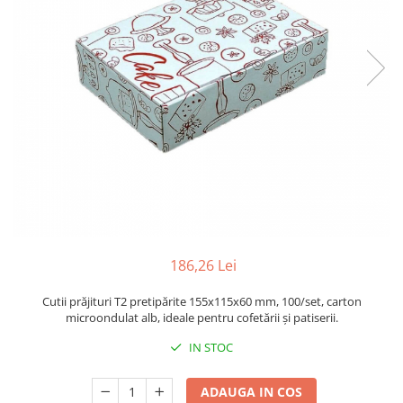
Sacose Plastic
Cutii Clasice CO3 (BAX)
Cutii Clasice CO5 (BAX)
Cutii Cofetarie/ Patiserie
Cutii Prajituri Blank
Cutii Prajituri cu Display
Cutii Prajituri Generic
Cutii Tort Blank
Cutii Tort Generic
Suport Clatite
Cutii Fast Food
186,26 Lei
Cutii Display
Cutii Fast Food Blank
Cutii prăjituri T2 pretipărite 155x115x60 mm, 100/set, carton
Cutii Fast Food Generic
microondulat alb, ideale pentru cofetării și patiserii.
Cutii Pizza
IN STOC
Cutii Pizza Blank
Cutii Pizza Generic
ADAUGA IN COS