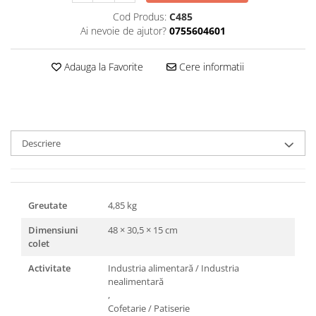
Triunghiuri si accesorii pizza
Cod Produs:
C485
Ai nevoie de ajutor?
0755604601
Adauga la Favorite
Cere informatii
Descriere
Greutate
4,85 kg
Dimensiuni
48 × 30,5 × 15 cm
colet
Activitate
Industria alimentară / Industria
nealimentară
,
Cofetarie / Patiserie