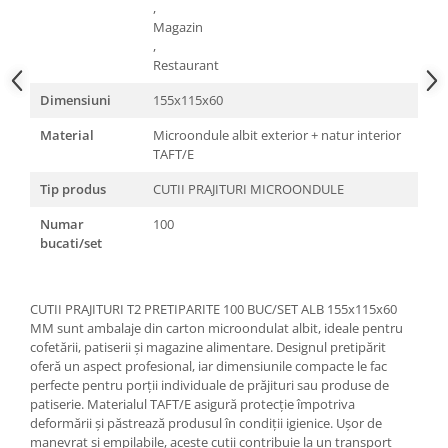
,
Magazin
,
Restaurant
Dimensiuni
155x115x60
Material
Microondule albit exterior + natur interior
TAFT/E
Tip produs
CUTII PRAJITURI MICROONDULE
Numar
100
bucati/set
CUTII PRAJITURI T2 PRETIPARITE 100 BUC/SET ALB 155x115x60
MM sunt ambalaje din carton microondulat albit, ideale pentru
cofetării, patiserii și magazine alimentare. Designul pretipărit
oferă un aspect profesional, iar dimensiunile compacte le fac
perfecte pentru porții individuale de prăjituri sau produse de
patiserie. Materialul TAFT/E asigură protecție împotriva
deformării și păstrează produsul în condiții igienice. Ușor de
manevrat și empilabile, aceste cutii contribuie la un transport