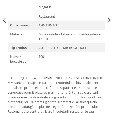
,
Magazin
,
Restaurant
Dimensiuni
170x130x100
Material
Microondule albit exterior + natur interior
TAFT/E
Tip produs
CUTII PRAJITURI MICROONDULE
Numar
100
bucati/set
CUTII PRAJITURI T4 PRETIPARITE 100 BUC/SET ALB 170x130x100
MM sunt ambalaje din carton microondulat albit, ideale pentru
ambalarea produselor de cofetărie și patiserie. Dimensiunile
generoase permit plasarea mai multor prăjituri sau deserturi
voluminoase, păstrându-le în siguranță în timpul transportului.
Materialul TAFT/E oferă rigiditate și protecție, iar finisajul alb
pretipărit adaugă un plus de eleganță prezentării produsului.
Recomandate pentru utilizare în cofetării, restaurante sau