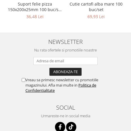
Suport felie pizza
Cutie cartofi alba mare 100
150x200x25mm 100 buc/set
buc/set
Natur
36,48 Lei
69,93 Lei
NEWSLETTER
Nu rata ofertele si promotiile noastre
Vreau sa primesc newsletter cu promotiile
magazinului. Afla mai multe in
Politica de
Confidentialitate
SOCIAL
Urmareste-ne in social media