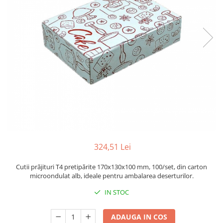
Sacose Plastic
Cutii Clasice CO3 (BAX)
Cutii Clasice CO5 (BAX)
Cutii Cofetarie/ Patiserie
Cutii Prajituri Blank
Cutii Prajituri cu Display
Cutii Prajituri Generic
Cutii Tort Blank
Cutii Tort Generic
Suport Clatite
Cutii Fast Food
324,51 Lei
Cutii Display
Cutii Fast Food Blank
Cutii prăjituri T4 pretipărite 170x130x100 mm, 100/set, din carton
Cutii Fast Food Generic
microondulat alb, ideale pentru ambalarea deserturilor.
Cutii Pizza
IN STOC
Cutii Pizza Blank
Cutii Pizza Generic
ADAUGA IN COS