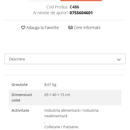
Triunghiuri si accesorii pizza
Cod Produs:
C486
Ai nevoie de ajutor?
0755604601
Adauga la Favorite
Cere informatii
Descriere
Greutate
8,61 kg
Dimensiuni
65 × 40 × 15 cm
colet
Activitate
Industria alimentară / Industria
nealimentară
,
Cofetarie / Patiserie