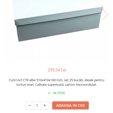
Sacose Plastic
Cutii Clasice CO3 (BAX)
Cutii Clasice CO5 (BAX)
Cutii Cofetarie/ Patiserie
Cutii Prajituri Blank
Cutii Prajituri cu Display
Cutii Prajituri Generic
Cutii Tort Blank
Cutii Tort Generic
Suport Clatite
Cutii Fast Food
299,54 Lei
Cutii Display
Cutii tort CT8 albe 510x410x160 mm, set 25 bucăți, ideale pentru
Cutii Fast Food Blank
torturi mari. Calitate superioară, carton microondulat.
Cutii Fast Food Generic
IN STOC
Cutii Pizza
Cutii Pizza Blank
ADAUGA IN COS
Cutii Pizza Generic