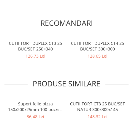
RECOMANDARI
CUTII TORT DUPLEX CT3 25
CUTII TORT DUPLEX CT4 25
BUC/SET 250×340
BUC/SET 300×300
126,73 Lei
128,65 Lei
PRODUSE SIMILARE
Suport felie pizza
CUTII TORT CT3 25 BUC/SET
150x200x25mm 100 buc/set
NATUR 300x300x145
Natur
36,48 Lei
148,32 Lei