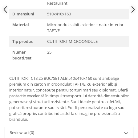
Restaurant
Dimensiuni
510x410x160
Material
Microondule albit exterior + natur interior
TAFT/E
Tip produs
CUTII TORT MICROONDULE
Numar
25
bucati/set
CUTII TORT CT8 25 BUC/SET ALB 510x410x160 sunt ambalaje
premium din carton microondulat TAFT/E, cu exterior alb și
interior natur, concepute pentru torturi mari sau diplomat. Oferă
protecție excelentă în timpul transportului datorită dimensiunilor
generoase și structurii rezistente. Sunt ideale pentru cofetării,
patiserii, restaurante sau livrări. Pot fi personalizate cu logo sau
grafică proprie, contribuind astfel la o imagine profesională a
brandului.
Review-uri
(0)