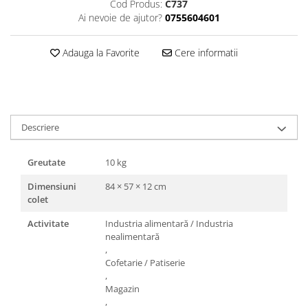
Cod Produs:
C737
Triunghiuri si accesorii pizza
Ai nevoie de ajutor?
0755604601
Adauga la Favorite
Cere informatii
Descriere
Greutate
10 kg
Dimensiuni
84 × 57 × 12 cm
colet
Activitate
Industria alimentară / Industria
nealimentară
,
Cofetarie / Patiserie
,
Magazin
,