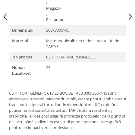
,
Magazin
,
Restaurant
Dimensiuni
300x300x145
Material
Microondule albit exterior + natur interior
TAFT/E
Tip produs
CUTII TORT MICROONDULE
Numar
25
bucati/set
CUTII TORT GENERIC CT3 25 BUC/SET ALB 300x300x145 sunt
ambalaje din carton microondulat alb, create pentru ambalarea și
transportul sigur al torturilor de dimensiuni medii în cofetării,
patiserii și restaurante. Structura TAFT/E oferă rezistență și
stabilitate, iar designul asigură protecția produselor de la punctul
de lucru până la client. Aceste cutii permit personalizare grafică
pentru un impact vizual profesional.