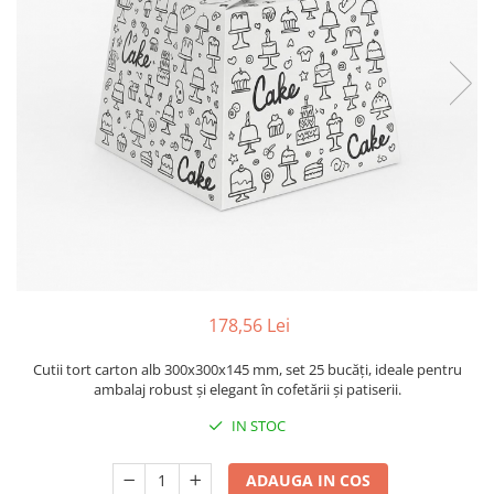
Sacose Plastic
Cutii Clasice CO3 (BAX)
Cutii Clasice CO5 (BAX)
Cutii Cofetarie/ Patiserie
Cutii Prajituri Blank
Cutii Prajituri cu Display
Cutii Prajituri Generic
Cutii Tort Blank
Cutii Tort Generic
Suport Clatite
Cutii Fast Food
178,56 Lei
Cutii Display
Cutii Fast Food Blank
Cutii tort carton alb 300x300x145 mm, set 25 bucăți, ideale pentru
Cutii Fast Food Generic
ambalaj robust și elegant în cofetării și patiserii.
Cutii Pizza
IN STOC
Cutii Pizza Blank
Cutii Pizza Generic
ADAUGA IN COS