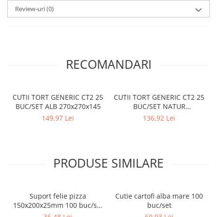
Review-uri
(0)
RECOMANDARI
CUTII TORT GENERIC CT2 25
CUTII TORT GENERIC CT2 25
BUC/SET ALB 270x270x145
BUC/SET NATUR
270x270x145
149,97 Lei
136,92 Lei
PRODUSE SIMILARE
Suport felie pizza
Cutie cartofi alba mare 100
150x200x25mm 100 buc/set
buc/set
Natur
36,48 Lei
69,93 Lei