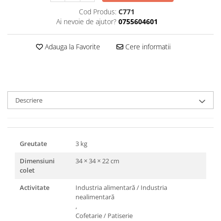
Triunghiuri si accesorii pizza
Cod Produs:
C771
Ai nevoie de ajutor?
0755604601
Adauga la Favorite
Cere informatii
Descriere
Greutate
3 kg
Dimensiuni
34 × 34 × 22 cm
colet
Activitate
Industria alimentară / Industria
nealimentară
,
Cofetarie / Patiserie