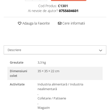
Triunghiuri si accesorii pizza
Cod Produs:
C1301
Ai nevoie de ajutor?
0755604601
Adauga la Favorite
Cere informatii
Descriere
Greutate
3,3 kg
Dimensiuni
35 × 35 × 22 cm
colet
Activitate
Industria alimentară / Industria
nealimentară
,
Cofetarie / Patiserie
,
Magazin