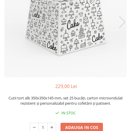
Sacose Plastic
Cutii Clasice CO3 (BAX)
Cutii Clasice CO5 (BAX)
Cutii Cofetarie/ Patiserie
Cutii Prajituri Blank
Cutii Prajituri cu Display
Cutii Prajituri Generic
Cutii Tort Blank
Cutii Tort Generic
Suport Clatite
Cutii Fast Food
229,00 Lei
Cutii Display
Cutii Fast Food Blank
Cutii tort alb 350x350x145 mm, set 25 bucăți, carton microondulat
Cutii Fast Food Generic
rezistent și personalizabil pentru cofetării și patiserii.
Cutii Pizza
IN STOC
Cutii Pizza Blank
Cutii Pizza Generic
ADAUGA IN COS