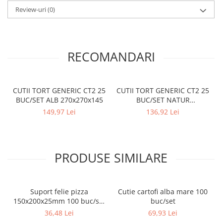
Review-uri
(0)
RECOMANDARI
CUTII TORT GENERIC CT2 25
CUTII TORT GENERIC CT2 25
BUC/SET ALB 270x270x145
BUC/SET NATUR
270x270x145
149,97 Lei
136,92 Lei
PRODUSE SIMILARE
Suport felie pizza
Cutie cartofi alba mare 100
150x200x25mm 100 buc/set
buc/set
Natur
36,48 Lei
69,93 Lei