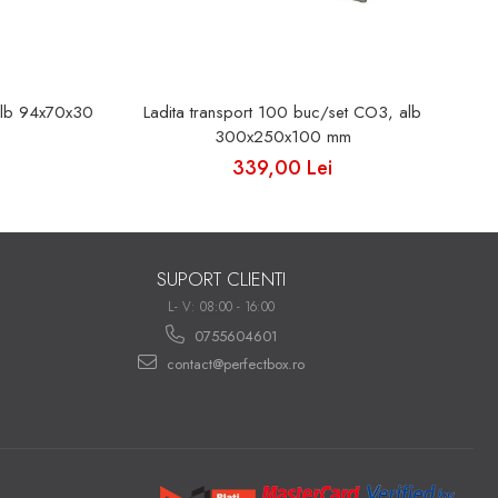
alb 94x70x30
Ladita transport 100 buc/set CO3, alb
300x250x100 mm
339,00 Lei
SUPORT CLIENTI
L- V: 08:00 - 16:00
0755604601
contact@perfectbox.ro