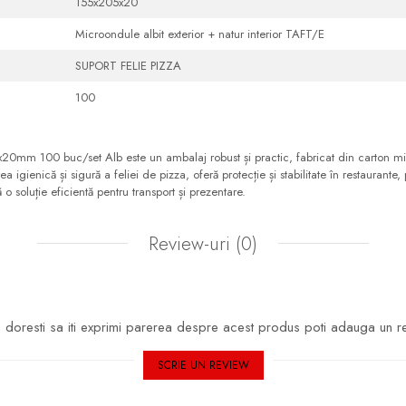
155x205x20
Microondule albit exterior + natur interior TAFT/E
SUPORT FELIE PIZZA
100
x20mm 100 buc/set Alb este un ambalaj robust și practic, fabricat din carton mi
 igienică și sigură a feliei de pizza, oferă protecție și stabilitate în restaurante, p
o soluție eficientă pentru transport și prezentare.
Review-uri
(0)
doresti sa iti exprimi parerea despre acest produs poti adauga un r
SCRIE UN REVIEW