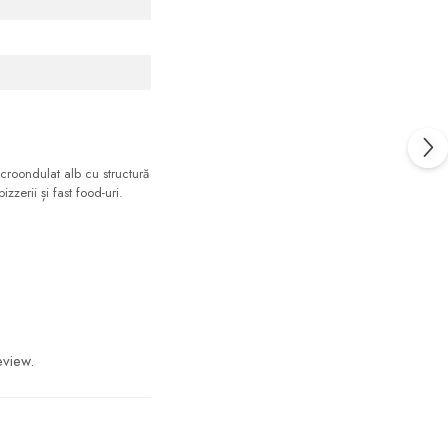
croondulat alb cu structură
izzerii și fast food-uri.
eview.