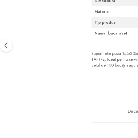
Dimensiuni
Material
Tip produs
Numar bucati/set
Suport felie pizza 155x205
TAFT/E. Ideal pentru servirea
Setul de 100 bucăți asigură 
Daca 