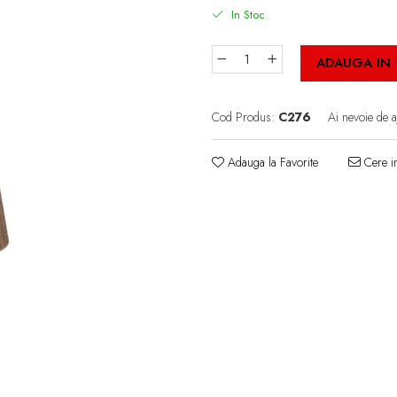
In Stoc
ADAUGA IN
Cod Produs:
C276
Ai nevoie de a
Adauga la Favorite
Cere in