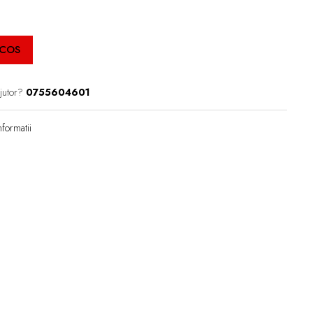
 COS
jutor?
0755604601
formatii