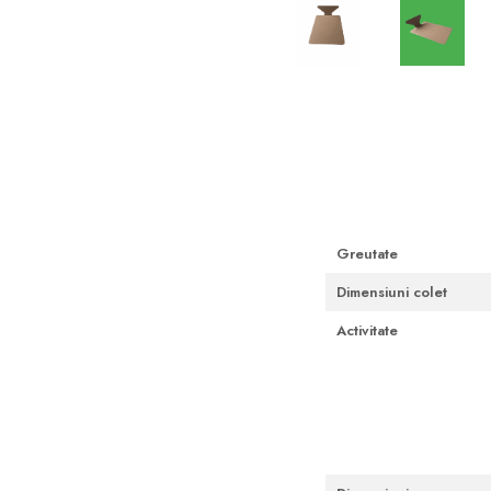
Cutii Fast Food Blank
Cutii Fast Food Generic
Cutii Pizza
Distribuie
Cutii Pizza Blank
pe
Facebook
Cutii Pizza Generic
Triunghiuri si accesorii pizza
Greutate
Dimensiuni colet
Activitate