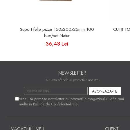
Suport felie pizza 150x200x25mm 100
CUTII T
buc/set Natur
36,48 Lei
NEWSLETTER
Nu rata ofertele si promotiile noastre
Vreau sa primesc newsletter cu promotiile magazinului. Afla mai
multe in
Politica de Confidentialitate
MAGAZINUL MEU
CLIENTI