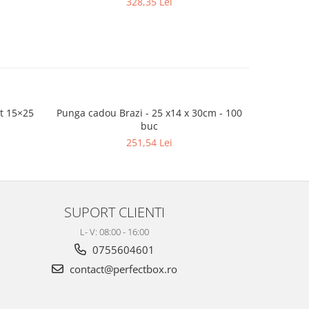
328,35 Lei
et 15×25
Punga cadou Brazi - 25 x14 x 30cm - 100
Punga ca
buc
251,54 Lei
SUPORT CLIENTI
L- V: 08:00 - 16:00
0755604601
contact@perfectbox.ro