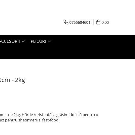
0755604601
0,00
ACCESORII
PLICURI
9cm - 2kg
c de 2kg. Hârtie rezistentă la grăsimi, ideală pentru o
fect pentru shaormerii și fast-food.