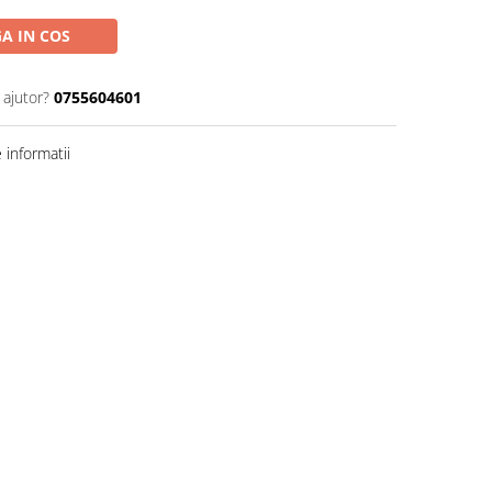
A IN COS
 ajutor?
0755604601
informatii