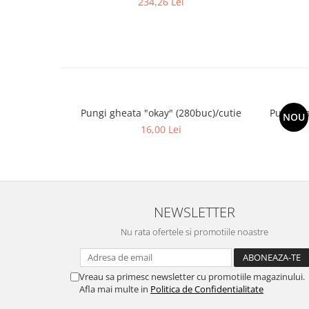
234,26 Lei
Pungi gheata "okay" (280buc)/cutie
Pungi h
NOU
16,00 Lei
NEWSLETTER
Nu rata ofertele si promotiile noastre
Vreau sa primesc newsletter cu promotiile magazinului.
Afla mai multe in
Politica de Confidentialitate