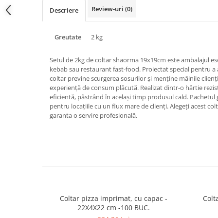
Triunghiuri si accesorii pizza
Review-uri
(0)
Descriere
Greutate
2 kg
Setul de 2kg de coltar shaorma 19x19cm este ambalajul ese
kebab sau restaurant fast-food. Proiectat special pentru a
coltar previne scurgerea sosurilor și menține mâinile clienț
experiență de consum plăcută. Realizat dintr-o hârtie rezist
eficientă, păstrând în același timp produsul cald. Pachetul
pentru locațiile cu un flux mare de clienți. Alegeți acest 
garanta o servire profesională.
Coltar pizza imprimat, cu capac -
Colt
22X4X22 cm -100 BUC.