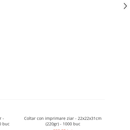
r -
Coltar con imprimare ziar - 22x22x31cm
Coltar har
0 buc
(220gr) - 1000 buc