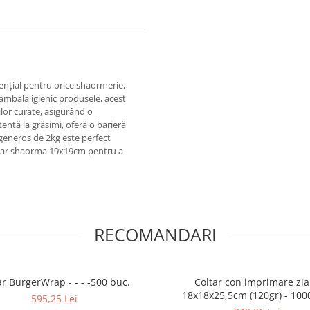
nțial pentru orice shaormerie,
 ambala igienic produsele, acest
ilor curate, asigurând o
entă la grăsimi, oferă o barieră
 generos de 2kg este perfect
coltar shaorma 19x19cm pentru a
RECOMANDARI
ar BurgerWrap - - - -500 buc.
Coltar con imprimare zia
18x18x25,5cm (120gr) - 100
595,25 Lei