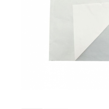
Sacose Plastic
Cutii Clasice CO3 (BAX)
Cutii Clasice CO5 (BAX)
Cutii Cofetarie/ Patiserie
Cutii Prajituri Blank
Cutii Prajituri cu Display
Cutii Prajituri Generic
Cutii Tort Blank
Cutii Tort Generic
Suport Clatite
Cutii Fast Food
Cutii Display
Cutii Fast Food Blank
Cutii Fast Food Generic
Cutii Pizza
Distribuie
pe
Cutii Pizza Blank
Facebook
Cutii Pizza Generic