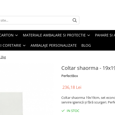
 CARTON
MATERIALE AMBALARE SI PROTECTIE
PAHARE SI 
RI COFETARIE
AMBALAJE PERSONALIZATE
BLOG
 2kg
Coltar shaorma - 19x1
PerfectBox
236,18 Lei
Coltar shaorma 19x19cm, set economi
servire igienică și fără scurgeri. Per
IN STOC