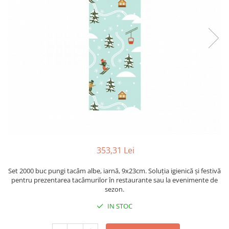
Sacose Plastic
Cutii Clasice CO3 (BAX)
Cutii Clasice CO5 (BAX)
Cutii Cofetarie/ Patiserie
Cutii Prajituri Blank
Cutii Prajituri cu Display
Cutii Prajituri Generic
Cutii Tort Blank
Cutii Tort Generic
Suport Clatite
Cutii Fast Food
353,31 Lei
Cutii Display
Cutii Fast Food Blank
Set 2000 buc pungi tacâm albe, iarnă, 9x23cm. Soluția igienică și festivă
Cutii Fast Food Generic
pentru prezentarea tacâmurilor în restaurante sau la evenimente de
sezon.
Cutii Pizza
IN STOC
Cutii Pizza Blank
Cutii Pizza Generic