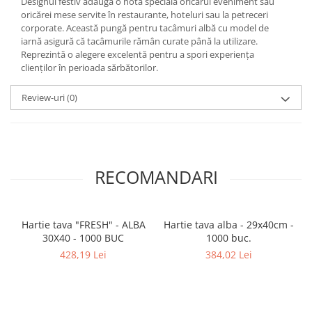
Designul festiv adaugă o notă specială oricărui eveniment sau
oricărei mese servite în restaurante, hoteluri sau la petreceri
corporate. Această pungă pentru tacâmuri albă cu model de
iarnă asigură că tacâmurile rămân curate până la utilizare.
Reprezintă o alegere excelentă pentru a spori experiența
clienților în perioada sărbătorilor.
Review-uri
(0)
RECOMANDARI
Hartie tava "FRESH" - ALBA
Hartie tava alba - 29x40cm -
30X40 - 1000 BUC
1000 buc.
428,19 Lei
384,02 Lei