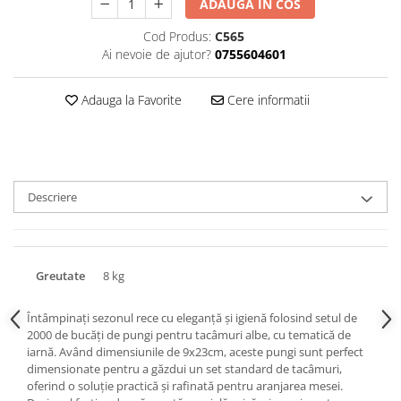
ADAUGA IN COS
Triunghiuri si accesorii pizza
Cod Produs:
C565
Ai nevoie de ajutor?
0755604601
Adauga la Favorite
Cere informatii
Descriere
Greutate
8 kg
Întâmpinați sezonul rece cu eleganță și igienă folosind setul de
2000 de bucăți de pungi pentru tacâmuri albe, cu tematică de
iarnă. Având dimensiunile de 9x23cm, aceste pungi sunt perfect
dimensionate pentru a găzdui un set standard de tacâmuri,
oferind o soluție practică și rafinată pentru aranjarea mesei.