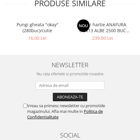
PRODUSE SIMILARE
Pungi gheata "okay"
Pungi hartie ANAFURA
NOU
(280buc)/cutie
8.5X13 ALBE 2500 BUC
CUTIE
16,00 Lei
239,00 Lei
NEWSLETTER
Nu rata ofertele si promotiile noastre
Vreau sa primesc newsletter cu promotiile
magazinului. Afla mai multe in
Politica de
Confidentialitate
SOCIAL