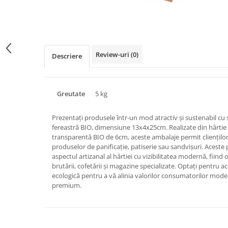
Triunghiuri si accesorii pizza
Distribuie
pe
Facebook
Review-uri
(0)
Descriere
Greutate
5 kg
Prezentați produsele într-un mod atractiv și sustenabil cu
fereastră BIO, dimensiune 13x4x25cm. Realizate din hârtie 
transparentă BIO de 6cm, aceste ambalaje permit cliențilo
produselor de panificație, patiserie sau sandvișuri. Acest
aspectul artizanal al hârtiei cu vizibilitatea modernă, fiind
brutării, cofetării și magazine specializate. Optați pentru 
ecologică pentru a vă alinia valorilor consumatorilor moder
premium.