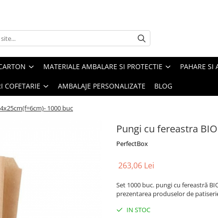
 CARTON
MATERIALE AMBALARE SI PROTECTIE
PAHARE SI 
RI COFETARIE
AMBALAJE PERSONALIZATE
BLOG
3x4x25cm(f=6cm)- 1000 buc
Pungi cu fereastra BI
PerfectBox
263,06 Lei
Set 1000 buc. pungi cu fereastră BI
prezentarea produselor de patiserie,
IN STOC