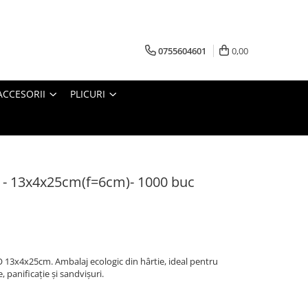
0755604601
0,00
ACCESORII
PLICURI
O - 13x4x25cm(f=6cm)- 1000 buc
O 13x4x25cm. Ambalaj ecologic din hârtie, ideal pentru
 panificație și sandvișuri.