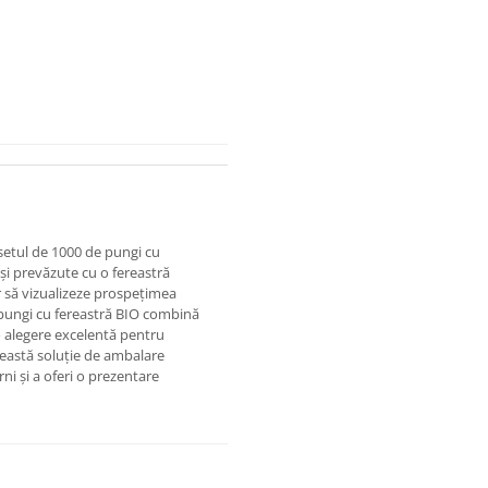
 setul de 1000 de pungi cu
și prevăzute cu o fereastră
r să vizualizeze prospețimea
e pungi cu fereastră BIO combină
 o alegere excelentă pentru
această soluție de ambalare
ni și a oferi o prezentare