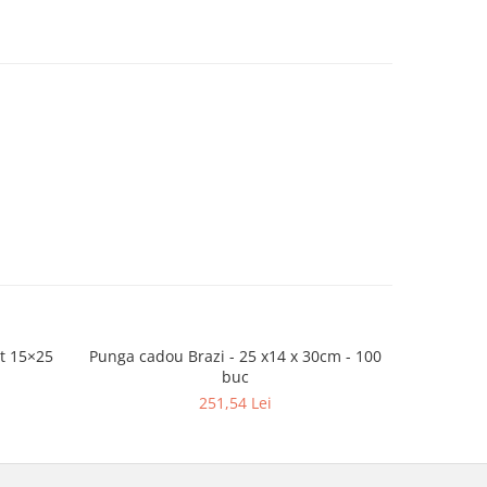
et 15×25
Punga cadou Brazi - 25 x14 x 30cm - 100
Punga ca
buc
251,54 Lei