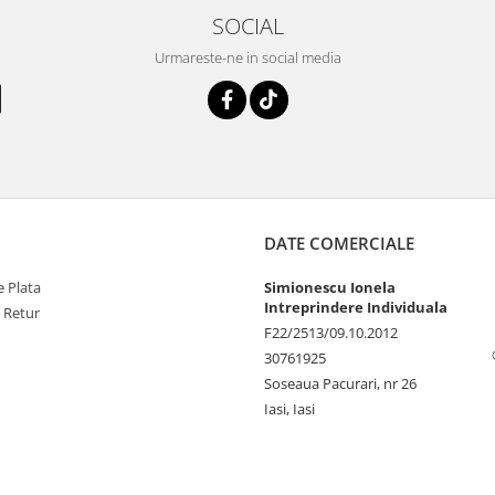
SOCIAL
Urmareste-ne in social media
DATE COMERCIALE
 Plata
Simionescu Ionela
Intreprindere Individuala
e Retur
F22/2513/09.10.2012
30761925
Soseaua Pacurari, nr 26
Iasi, Iasi