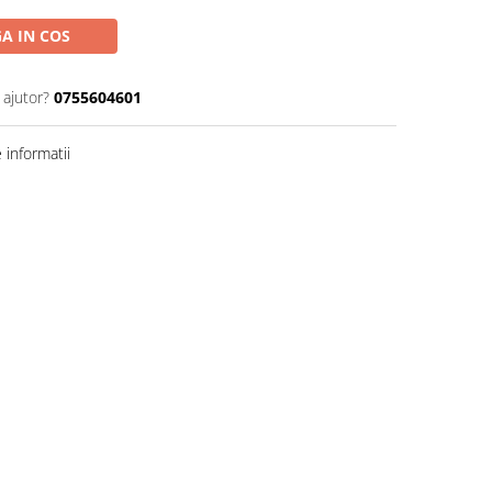
A IN COS
 ajutor?
0755604601
informatii