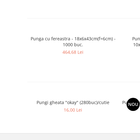
Punga cu fereastra - 18x6x43cm(f=6cm) -
Pun
1000 buc.
10x
464,68 Lei
Pungi gheata "okay" (280buc)/cutie
Pungi h
NOU
16,00 Lei