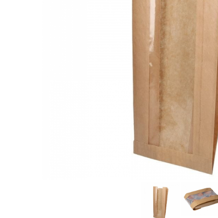
Sacose Plastic
Cutii Clasice CO3 (BAX)
Cutii Clasice CO5 (BAX)
Cutii Cofetarie/ Patiserie
Cutii Prajituri Blank
Cutii Prajituri cu Display
Cutii Prajituri Generic
Cutii Tort Blank
Cutii Tort Generic
Suport Clatite
Cutii Fast Food
Cutii Display
Cutii Fast Food Blank
Cutii Fast Food Generic
Cutii Pizza
Cutii Pizza Blank
Cutii Pizza Generic