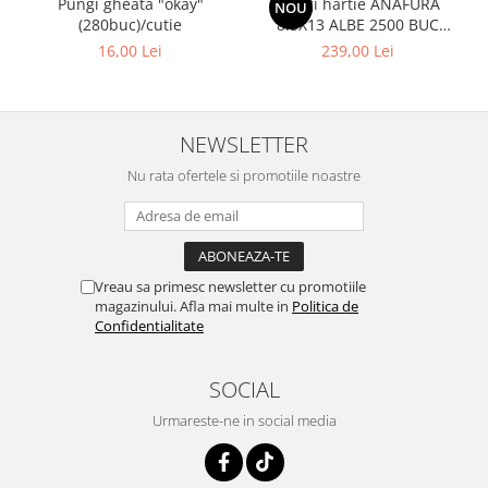
Pungi gheata "okay"
Pungi hartie ANAFURA
NOU
(280buc)/cutie
8.5X13 ALBE 2500 BUC
CUTIE
16,00 Lei
239,00 Lei
NEWSLETTER
Nu rata ofertele si promotiile noastre
Vreau sa primesc newsletter cu promotiile
magazinului. Afla mai multe in
Politica de
Confidentialitate
SOCIAL
Urmareste-ne in social media