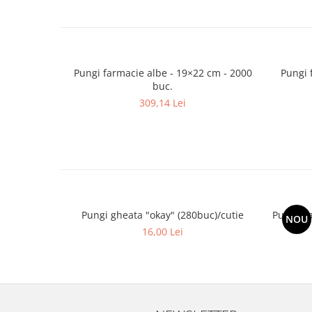
Pungi farmacie albe - 19×22 cm - 2000
Pungi 
buc.
309,14 Lei
Pungi gheata "okay" (280buc)/cutie
Pungi h
NOU
16,00 Lei