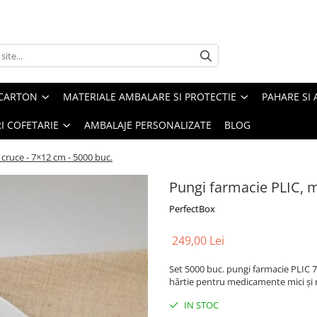
 CARTON
MATERIALE AMBALARE SI PROTECTIE
PAHARE SI 
RI COFETARIE
AMBALAJE PERSONALIZATE
BLOG
cruce - 7×12 cm - 5000 buc.
Pungi farmacie PLIC, m
PerfectBox
249,00 Lei
Set 5000 buc. pungi farmacie PLIC 7
hârtie pentru medicamente mici și re
IN STOC