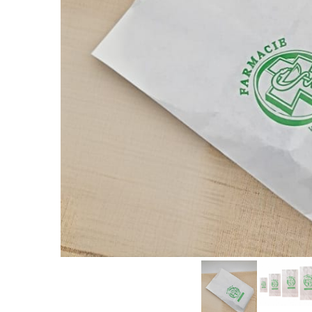
Sacose Plastic
Cutii Clasice CO3 (BAX)
Cutii Clasice CO5 (BAX)
Cutii Cofetarie/ Patiserie
Cutii Prajituri Blank
Cutii Prajituri cu Display
Cutii Prajituri Generic
Cutii Tort Blank
Cutii Tort Generic
Suport Clatite
Cutii Fast Food
Cutii Display
Cutii Fast Food Blank
Cutii Fast Food Generic
Cutii Pizza
Cutii Pizza Blank
Cutii Pizza Generic