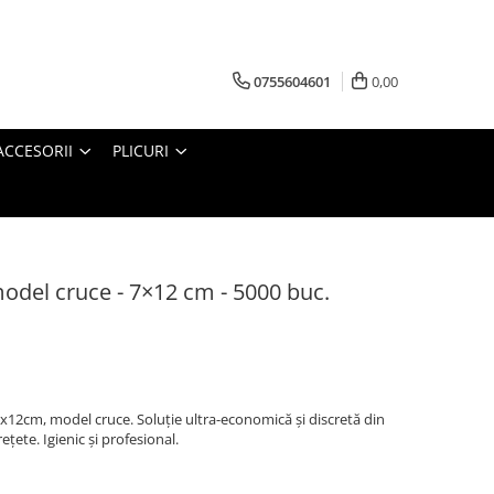
0755604601
0,00
ACCESORII
PLICURI
odel cruce - 7×12 cm - 5000 buc.
x12cm, model cruce. Soluție ultra-economică și discretă din
țete. Igienic și profesional.