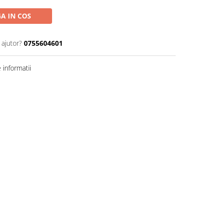
A IN COS
 ajutor?
0755604601
informatii