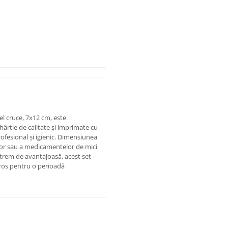
l cruce, 7x12 cm, este
hârtie de calitate și imprimate cu
rofesional și igienic. Dimensiunea
lor sau a medicamentelor de mici
xtrem de avantajoasă, acest set
ros pentru o perioadă