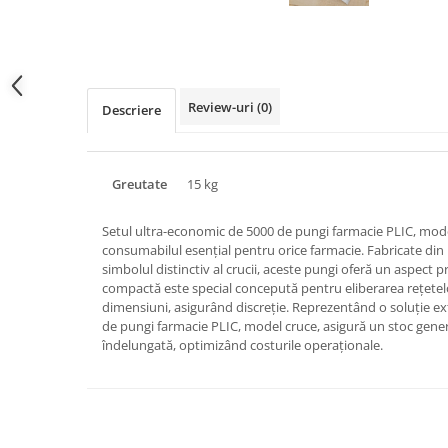
Triunghiuri si accesorii pizza
Distribuie
pe
Facebook
Review-uri
(0)
Descriere
Greutate
15 kg
Setul ultra-economic de 5000 de pungi farmacie PLIC, mode
consumabilul esențial pentru orice farmacie. Fabricate din 
simbolul distinctiv al crucii, aceste pungi oferă un aspect p
compactă este special concepută pentru eliberarea rețete
dimensiuni, asigurând discreție. Reprezentând o soluție e
de pungi farmacie PLIC, model cruce, asigură un stoc gene
îndelungată, optimizând costurile operaționale.