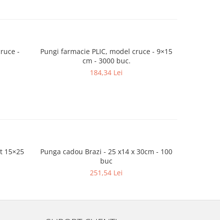
ruce -
Pungi farmacie PLIC, model cruce - 9×15
Punga al
cm - 3000 buc.
184,34 Lei
et 15×25
Punga cadou Brazi - 25 x14 x 30cm - 100
Punga ca
buc
251,54 Lei