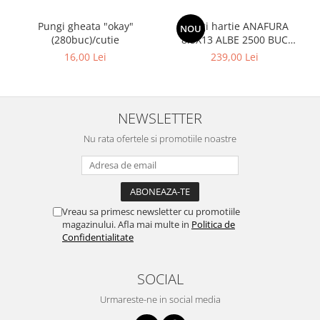
Pungi gheata "okay"
Pungi hartie ANAFURA
NOU
(280buc)/cutie
8.5X13 ALBE 2500 BUC
CUTIE
16,00 Lei
239,00 Lei
NEWSLETTER
Nu rata ofertele si promotiile noastre
Vreau sa primesc newsletter cu promotiile
magazinului. Afla mai multe in
Politica de
Confidentialitate
SOCIAL
Urmareste-ne in social media