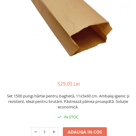
Sacose Plastic
Cutii Clasice CO3 (BAX)
Cutii Clasice CO5 (BAX)
Cutii Cofetarie/ Patiserie
Cutii Prajituri Blank
Cutii Prajituri cu Display
Cutii Prajituri Generic
Cutii Tort Blank
Cutii Tort Generic
Suport Clatite
Cutii Fast Food
529,00 Lei
Cutii Display
Set 1500 pungi hârtie pentru baghetă, 11x5x60 cm. Ambalaj igienic și
Cutii Fast Food Blank
rezistent, ideal pentru brutării. Păstrează pâinea proaspătă. Soluție
Cutii Fast Food Generic
economică.
Cutii Pizza
IN STOC
Cutii Pizza Blank
Cutii Pizza Generic
ADAUGA IN COS