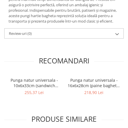
asigură o potrivire perfectă, oferind un ambalaj igienic și
profesional. Indispensabile pentru brutării, patiserii și magazine,
aceste pungi hartie bagheta reprezintă soluția ideală pentru a
transporta și prezenta produsele într-un mod clasic și eficient.
Review-uri
(0)
RECOMANDARI
Punga natur universala -
Punga natur universala -
10x6x33cm (sandwich
16x6x28cm (paine bagheta)
bagheta ) - 1000 buc.
- 1000 buc.
255,37 Lei
218,90 Lei
PRODUSE SIMILARE