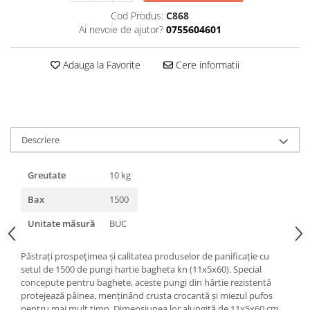
Triunghiuri si accesorii pizza
Cod Produs:
C868
Ai nevoie de ajutor?
0755604601
Adauga la Favorite
Cere informatii
Descriere
Greutate
10 kg
Bax
1500
Unitate măsură
BUC
Păstrați prospețimea și calitatea produselor de panificație cu
setul de 1500 de pungi hartie bagheta kn (11x5x60). Special
concepute pentru baghete, aceste pungi din hârtie rezistentă
protejează pâinea, menținând crusta crocantă și miezul pufos
pentru mai mult timp. Dimensiunea lor alungită de 11x5x60 cm