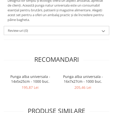
Designul lor simplu și ecologic oferă un aspect artizanal, apreciat
de clienți. Această punga natur universala este un consumabil
esențial pentru brutării, patiserii și magazine alimentare. Alegeți
acest set pentru a oferi un ambalaj practic și de încredere pentru
pâine bagheta.
Review-uri
(0)
RECOMANDARI
Punga alba universala -
Punga alba universala -
14x5x25cm - 1000 buc.
16x7x27cm - 1000 buc.
195,87 Lei
205,46 Lei
PRODUSE SIMILARE