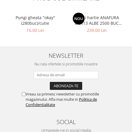
Pungi gheata "okay"
Pungi hartie ANAFURA
NOU
(280buc)/cutie
8.5X13 ALBE 2500 BUC
CUTIE
16,00 Lei
239,00 Lei
NEWSLETTER
Nu rata ofertele si promotiile noastre
Vreau sa primesc newsletter cu promotiile
magazinului. Afla mai multe in
Politica de
Confidentialitate
SOCIAL
Urmareste-ne in social media