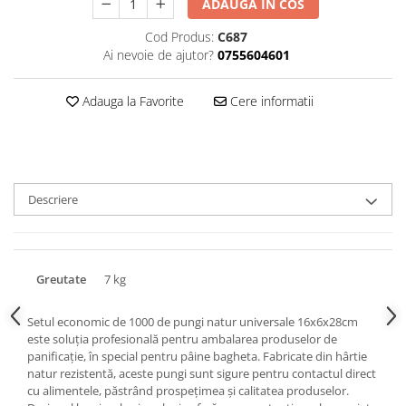
ADAUGA IN COS
Triunghiuri si accesorii pizza
Cod Produs:
C687
Ai nevoie de ajutor?
0755604601
Adauga la Favorite
Cere informatii
Descriere
Greutate
7 kg
Setul economic de 1000 de pungi natur universale 16x6x28cm
este soluția profesională pentru ambalarea produselor de
panificație, în special pentru pâine bagheta. Fabricate din hârtie
natur rezistentă, aceste pungi sunt sigure pentru contactul direct
cu alimentele, păstrând prospețimea și calitatea produselor.