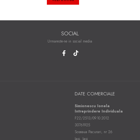
SOCIAL
Urmareste-ne in social media
DATE COMERCIALE
Simionescu Ionela
Intreprindere Individuala
F22/2513/09.10.2012
30761925
Soseaua Pacurari, nr 26
Iasi, Iasi