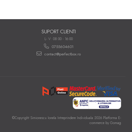
SUPORT CLIENTI
L- V: 08:00 - 16:00
0755604601
contact@perfectbox.ro
©Copyright Simionescu Ionela Intreprindere Individuala 2026
Platforma E-
commerce by Gomag