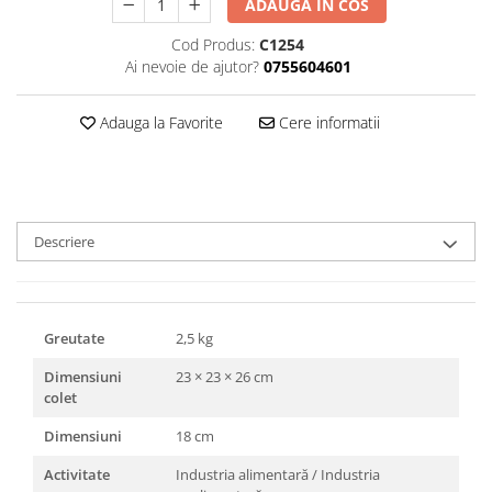
ADAUGA IN COS
Triunghiuri si accesorii pizza
Cod Produs:
C1254
Ai nevoie de ajutor?
0755604601
Adauga la Favorite
Cere informatii
Descriere
Greutate
2,5 kg
Dimensiuni
23 × 23 × 26 cm
colet
Dimensiuni
18 cm
Activitate
Industria alimentară / Industria