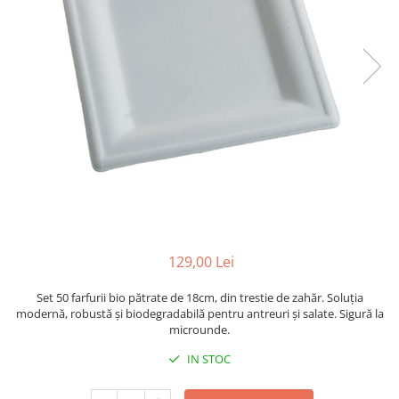
Sacose Plastic
Cutii Clasice CO3 (BAX)
Cutii Clasice CO5 (BAX)
Cutii Cofetarie/ Patiserie
Cutii Prajituri Blank
Cutii Prajituri cu Display
Cutii Prajituri Generic
Cutii Tort Blank
Cutii Tort Generic
Suport Clatite
Cutii Fast Food
129,00 Lei
Cutii Display
Cutii Fast Food Blank
Set 50 farfurii bio pătrate de 18cm, din trestie de zahăr. Soluția
Cutii Fast Food Generic
modernă, robustă și biodegradabilă pentru antreuri și salate. Sigură la
microunde.
Cutii Pizza
IN STOC
Cutii Pizza Blank
Cutii Pizza Generic