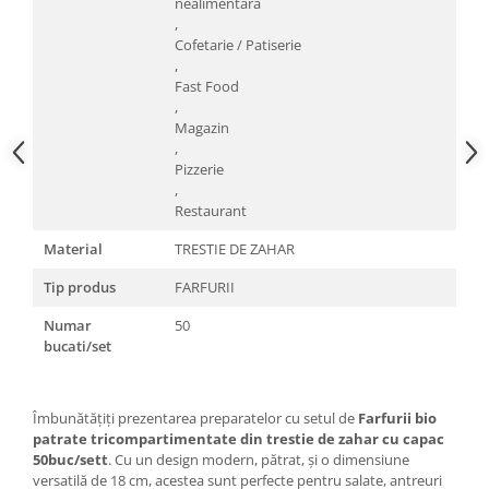
nealimentară
,
Cofetarie / Patiserie
,
Fast Food
,
Magazin
,
Pizzerie
,
Restaurant
Material
TRESTIE DE ZAHAR
Tip produs
FARFURII
Numar
50
bucati/set
Îmbunătățiți prezentarea preparatelor cu setul de
Farfurii bio
patrate tricompartimentate din trestie de zahar cu capac
50buc/sett
. Cu un design modern, pătrat, și o dimensiune
versatilă de 18 cm, acestea sunt perfecte pentru salate, antreuri