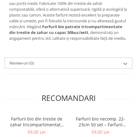
sau porții medii. Fabricate 100% din trestie de zahăr
compostabilă, oferă o alternativă superioară, rigidă și ecologică la
plastic sau carton. Aceste farfurii rezistă excelent la preparate
calde și umede, pot fi folosite la microunde și nu alterează gustul
mâncării. Alegând
Farfurii bio patrate tricompartimentate
din trestie de zahar cu capac 50buc/sett
, demonstrați un
angajament pentru stil, calitate și responsabilitate față de mediu.
Review-uri
(0)
RECOMANDARI
Farfurii bio din trestie de
Farfurii bio necomp. 22-
zahar tricompartimentate
23cm 50 set – Farfurii
26cm 50buc/set
Biodegradabile Rotunde
59,00 Lei
59,00 Lei