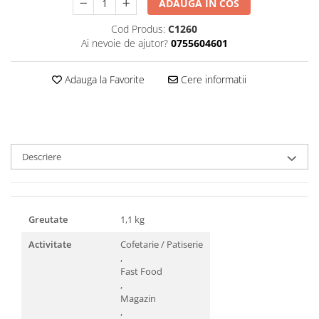
ADAUGA IN COS
Triunghiuri si accesorii pizza
Cod Produs:
C1260
Ai nevoie de ajutor?
0755604601
Adauga la Favorite
Cere informatii
Descriere
Greutate
1,1 kg
Activitate
Cofetarie / Patiserie
,
Fast Food
,
Magazin
,