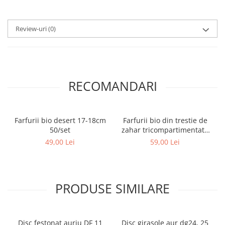
Review-uri
(0)
RECOMANDARI
Farfurii bio desert 17-18cm
Farfurii bio din trestie de
50/set
zahar tricompartimentate
26cm 50buc/set
49,00 Lei
59,00 Lei
PRODUSE SIMILARE
Disc festonat auriu DF 11
Disc girasole aur dg24, 25