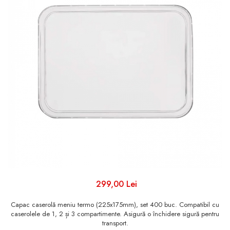
Sacose Cadouri
Tavite Carton Ondulat
Sacose Hartie
Cutii Clasice/ Transport/
Sacose Plastic
Depozitare
Cutii Clasice CO3 (BAX)
Cutii Clasice CO5 (BAX)
Cutii Cofetarie/ Patiserie
Cutii Prajituri Blank
Cutii Prajituri cu Display
Cutii Prajituri Generic
Cutii Tort Blank
Cutii Tort Generic
Suport Clatite
299,00 Lei
Cutii Fast Food
Capac caserolă meniu termo (225x175mm), set 400 buc. Compatibil cu
caserolele de 1, 2 și 3 compartimente. Asigură o închidere sigură pentru
Cutii Display
transport.