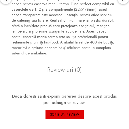
capac pentru caserolă meniu termo. Fiind perfect compatibil cu
caserolele de 1, 2 și 3 compartimente (227x178mm), acest
capac transparent este accesoriul esențial pentru orice serviciu
de catering sau livrare. Realizat dintr-un material plastic durabil,
oferă o închidere precisă care protejează conținutul, menține
temperatura și previne scurgerile accidentale. Acest capac
pentru caserolă meniu termo este soluția profesională pentru
restaurante și unități fast-food. Ambalat la set de 400 de bucăți,
reprezintă o opțiune economică și eficientă pentru a completa
sistemul de ambalare.
Review-uri
(0)
Daca doresti sa iti exprimi parerea despre acest produs
poti adauga un review.
SCRIE UN REVIEW