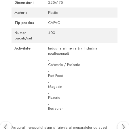
Dimensiuni
225×175
Material
Plastic
Tip produs
CAPAC
Numar
400
bucati/set
Activitate
Industria alimentară / Industria
nealimentară
,
Cofetarie / Patiserie
,
Fast Food
,
Magazin
,
Pizzerie
,
Restaurant
Asigurați transportul sigur și igienic al preparatelor cu acest