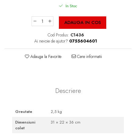
Cutii Fast Food Blank
In Stoc
Cutii Fast Food Generic
Cutii Pizza
ADAUGA IN COS
Cutii Pizza Blank
Cod Produs:
C1436
Cutii Pizza Generic
Ai nevoie de ajutor?
0755604601
Triunghiuri si accesorii pizza
Adauga la Favorite
Cere informatii
Descriere
Greutate
2,5 kg
Dimensiuni
31 × 22 × 36 cm
colet