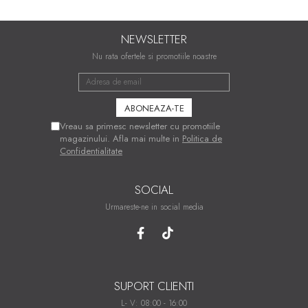
NEWSLETTER
Nu rata ofertele si promotiile noastre
Vreau sa primesc newsletter cu promotiile
magazinului. Afla mai multe in
Politica de
Confidentialitate
SOCIAL
Urmareste-ne in social media
SUPORT CLIENTI
L- V: 08:00 - 16:00