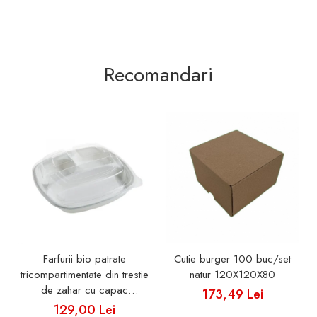
Recomandari
Farfurii bio patrate
Cutie burger 100 buc/set
tricompartimentate din trestie
natur 120X120X80
de zahar cu capac
173,49 Lei
50buc/set
129,00 Lei