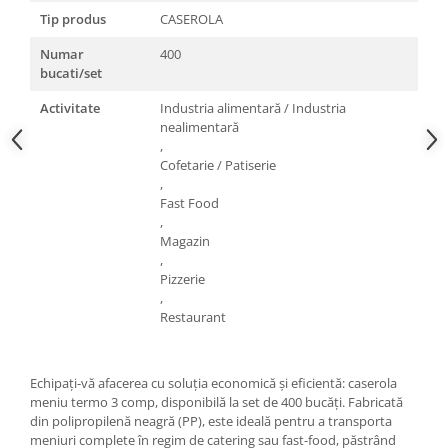
Tip produs
CASEROLA
Numar
400
bucati/set
Activitate
Industria alimentară / Industria
nealimentară
,
Cofetarie / Patiserie
,
Fast Food
,
Magazin
,
Pizzerie
,
Restaurant
Echipați-vă afacerea cu soluția economică și eficientă: caserola
meniu termo 3 comp, disponibilă la set de 400 bucăți. Fabricată
din polipropilenă neagră (PP), este ideală pentru a transporta
meniuri complete în regim de catering sau fast-food, păstrând