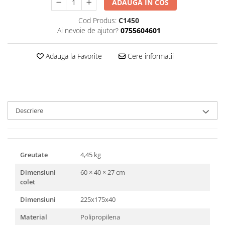
ADAUGA IN COS
Triunghiuri si accesorii pizza
Cod Produs:
C1450
Ai nevoie de ajutor?
0755604601
Adauga la Favorite
Cere informatii
Descriere
Greutate
4,45 kg
Dimensiuni
60 × 40 × 27 cm
colet
Dimensiuni
225x175x40
Material
Polipropilena