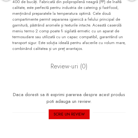
400 de bucăți. Fabricată din polipropilenă neagră (PP) de înaltă
calitate, este perfectă pentru industria de catering și fast-food,
menținând preparatele la temperatura optimă. Cele două
compartimente permit separarea igienică a felului principal de
garnitură, păstrând aromele și texturile intacte. Această caserolă
meniu termo 2 comp poate fi sigilată ermetic cu un aparat de
termosudare sau utilizată cu un capac compatibil, garantând un
transport sigur. Este soluția ideală pentru afacerile cu volum mare,
combinând calitatea și un preț avantajos.
Review-uri
(0)
Daca doresti sa iti exprimi parerea despre acest produs
poti adauga un review.
SCRIE UN REVIEW