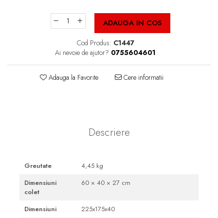
Cutii Fast Food Blank
Cutii Fast Food Generic
ADAUGA IN COS
Cutii Pizza
Cod Produs:
C1447
Cutii Pizza Blank
Ai nevoie de ajutor?
0755604601
Cutii Pizza Generic
Triunghiuri si accesorii pizza
Adauga la Favorite
Cere informatii
Descriere
Greutate
4,45 kg
Dimensiuni
60 × 40 × 27 cm
colet
Dimensiuni
225x175x40