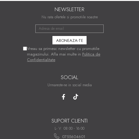
NEWSLETTER
Nu rata ofertele si promotiile noastre
Vreau sa primesc newsletter cu promotiile
magazinului. Afla mai multe in
Politica de
Confidentialitate
SOCIAL
Urmareste-ne in social media
SUPORT CLIENTI
L- V: 08:00 - 16:00
0755604601