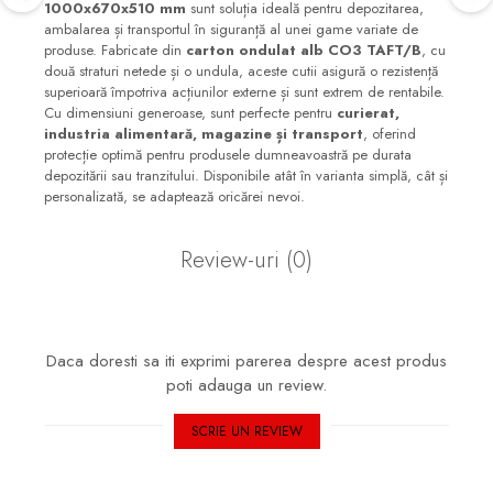
1000x670x510 mm
sunt soluția ideală pentru depozitarea,
ambalarea și transportul în siguranță al unei game variate de
produse. Fabricate din
carton ondulat alb CO3 TAFT/B
, cu
două straturi netede și o undula, aceste cutii asigură o rezistență
superioară împotriva acțiunilor externe și sunt extrem de rentabile.
Cu dimensiuni generoase, sunt perfecte pentru
curierat,
industria alimentară, magazine și transport
, oferind
protecție optimă pentru produsele dumneavoastră pe durata
depozitării sau tranzitului. Disponibile atât în varianta simplă, cât și
personalizată, se adaptează oricărei nevoi.
Review-uri
(0)
Daca doresti sa iti exprimi parerea despre acest produs
poti adauga un review.
SCRIE UN REVIEW