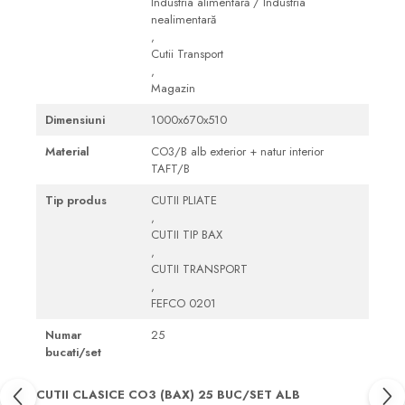
Industria alimentară / Industria
nealimentară
,
Cutii Transport
,
Magazin
Dimensiuni
1000x670x510
Material
CO3/B alb exterior + natur interior
TAFT/B
Tip produs
CUTII PLIATE
,
CUTII TIP BAX
,
CUTII TRANSPORT
,
FEFCO 0201
Numar
25
bucati/set
CUTII CLASICE CO3 (BAX) 25 BUC/SET ALB