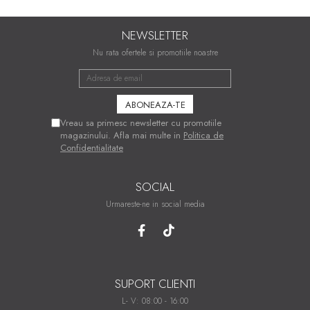
NEWSLETTER
Nu rata ofertele si promotiile noastre
Vreau sa primesc newsletter cu promotiile
magazinului. Afla mai multe in
Politica de
Confidentialitate
SOCIAL
Urmareste-ne in social media
SUPORT CLIENTI
L- V: 08:00 - 16:00