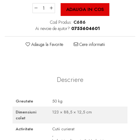
Cutii Fast Food Blank
ADAUGA IN COS
Cutii Fast Food Generic
Cutii Pizza
Cod Produs:
C686
Ai nevoie de ajutor?
0755604601
Cutii Pizza Blank
Cutii Pizza Generic
Adauga la Favorite
Cere informatii
Triunghiuri si accesorii pizza
Descriere
Greutate
50 kg
Dimensiuni
123 × 88,5 × 12,5 cm
colet
Activitate
Cutii curierat
,