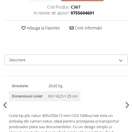
Triunghiuri si accesorii pizza
Cod Produs:
C367
Ai nevoie de ajutor?
0755604601
Adauga la Favorite
Cere informatii
Descriere
Greutate
28,82 kg
Dimensiuni colet
63 × 62,5 × 25 cm
Cutie tip plic natur 405x250x12 mm CO3 100buc/set este un
ambalaj din carton natur, ideal pentru protejarea și transportul
produselor plate sau documentelor. Cu un design simplu și