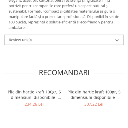
elegant, acest plic cartonat oferă rezistență și rigiditate, fiind
potrivit pentru companiile care preferă un aspect natural și
sustenabil. Formatul compact și calitatea materialului asigură o
manipulare facilă și o prezentare profesională. Disponibil în set de
100 bucăți, reprezintă o soluție eficientă și eco-friendly pentru
ambalare.
Review-uri
(0)
RECOMANDARI
Plic din hartie kraft 100gr, 5
Plic din hartie kraft 100gr, 5
dimensiuni disponibile -
dimensiuni disponibile -
18×42+10+flap - 200 buc.
23×32+12 +flap - 200 buc.
234,26 Lei
307,22 Lei