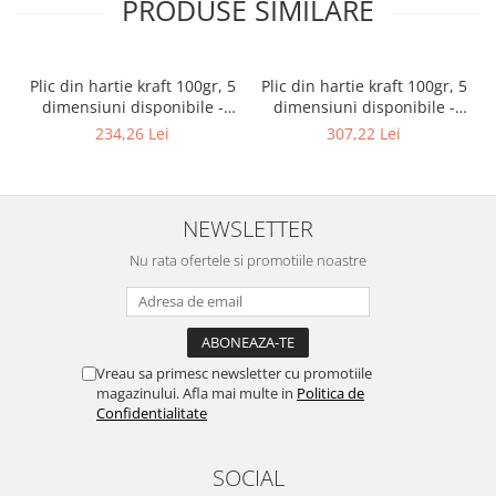
PRODUSE SIMILARE
Plic din hartie kraft 100gr, 5
Plic din hartie kraft 100gr, 5
dimensiuni disponibile -
dimensiuni disponibile -
18×42+10+flap - 200 buc.
23×32+12 +flap - 200 buc.
234,26 Lei
307,22 Lei
NEWSLETTER
Nu rata ofertele si promotiile noastre
Vreau sa primesc newsletter cu promotiile
magazinului. Afla mai multe in
Politica de
Confidentialitate
SOCIAL