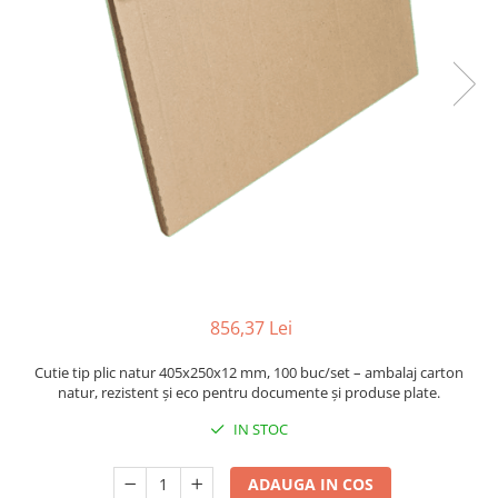
Sacose Plastic
Cutii Clasice CO3 (BAX)
Cutii Clasice CO5 (BAX)
Cutii Cofetarie/ Patiserie
Cutii Prajituri Blank
Cutii Prajituri cu Display
Cutii Prajituri Generic
Cutii Tort Blank
Cutii Tort Generic
Suport Clatite
Cutii Fast Food
856,37 Lei
Cutii Display
Cutii Fast Food Blank
Cutie tip plic natur 405x250x12 mm, 100 buc/set – ambalaj carton
Cutii Fast Food Generic
natur, rezistent și eco pentru documente și produse plate.
Cutii Pizza
IN STOC
Cutii Pizza Blank
Cutii Pizza Generic
ADAUGA IN COS