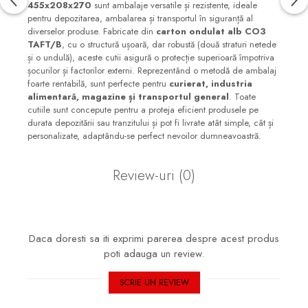
455x208x270
sunt ambalaje versatile și rezistente, ideale
pentru depozitarea, ambalarea și transportul în siguranță al
diverselor produse. Fabricate din
carton ondulat alb CO3
TAFT/B
, cu o structură ușoară, dar robustă (două straturi netede
și o undulă), aceste cutii asigură o protecție superioară împotriva
șocurilor și factorilor externi. Reprezentând o metodă de ambalaj
foarte rentabilă, sunt perfecte pentru
curierat, industria
alimentară, magazine și transportul general
. Toate
cutiile sunt concepute pentru a proteja eficient produsele pe
durata depozitării sau tranzitului și pot fi livrate atât simple, cât și
personalizate, adaptându-se perfect nevoilor dumneavoastră.
Review-uri
(0)
Daca doresti sa iti exprimi parerea despre acest produs
poti adauga un review.
SCRIE UN REVIEW