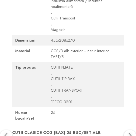
Industria alimentară / Industria
nealimentară
,
Cutii Transport
,
Magazin
Dimensiuni
455x208x270
Material
CO3/B alb exterior + natur interior
TAFT/B
Tip produs
CUTII PLIATE
,
CUTII TIP BAX
,
CUTII TRANSPORT
,
FEFCO 0201
Numar
25
bucati/set
CUTII CLASICE CO3 (BAX) 25 BUC/SET ALB