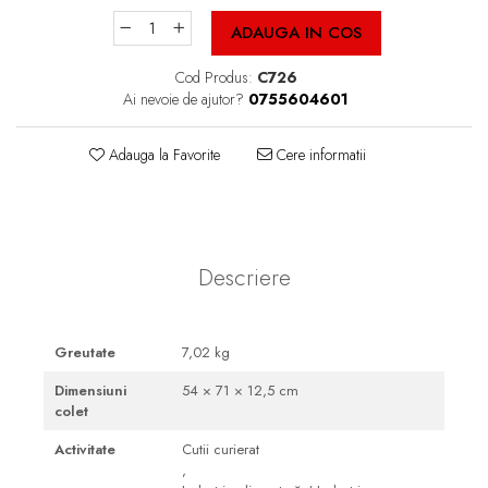
Cutii Fast Food Blank
ADAUGA IN COS
Cutii Fast Food Generic
Cutii Pizza
Cod Produs:
C726
Ai nevoie de ajutor?
0755604601
Cutii Pizza Blank
Cutii Pizza Generic
Adauga la Favorite
Cere informatii
Triunghiuri si accesorii pizza
Descriere
Greutate
7,02 kg
Dimensiuni
54 × 71 × 12,5 cm
colet
Activitate
Cutii curierat
,