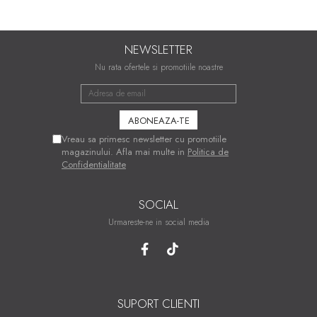
NEWSLETTER
Nu rata ofertele si promotiile noastre
Vreau sa primesc newsletter cu promotiile
magazinului. Afla mai multe in
Politica de
Confidentialitate
SOCIAL
Urmareste-ne in social media
SUPORT CLIENTI