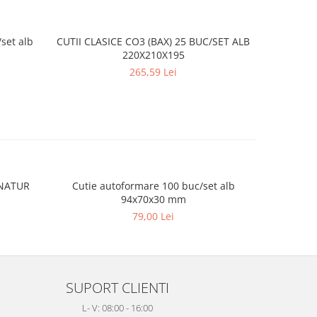
/set alb
CUTII CLASICE CO3 (BAX) 25 BUC/SET ALB
220X210X195
265,59 Lei
 NATUR
Cutie autoformare 100 buc/set alb
Ladita tr
94x70x30 mm
79,00 Lei
SUPORT CLIENTI
L- V: 08:00 - 16:00