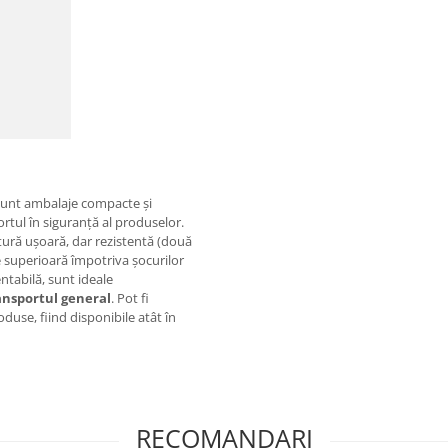
unt ambalaje compacte și
rtul în siguranță al produselor.
ctură ușoară, dar rezistentă (două
ie superioară împotriva șocurilor
ntabilă, sunt ideale
ansportul general
. Pot fi
oduse, fiind disponibile atât în
RECOMANDARI