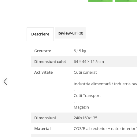
Triunghiuri si accesorii pizza
Distribuie
pe
Facebook
Review-uri
(0)
Descriere
Greutate
5,15 kg
Dimensiuni colet
64 × 44 × 12,5 cm
Activitate
Cutii curierat
,
Industria alimentară / Industria n
,
Cutii Transport
,
Magazin
Dimensiuni
240x160x135
Material
CO3/B alb exterior + natur interior