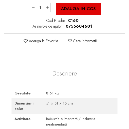
Cutii Fast Food Blank
ADAUGA IN COS
Cutii Fast Food Generic
Cutii Pizza
Cod Produs:
C160
Ai nevoie de ajutor?
0755604601
Cutii Pizza Blank
Cutii Pizza Generic
Adauga la Favorite
Cere informatii
Triunghiuri si accesorii pizza
Descriere
Greutate
8,61 kg
Dimensiuni
51 × 51 × 15 cm
colet
Activitate
Industria alimentară / Industria
nealimentară