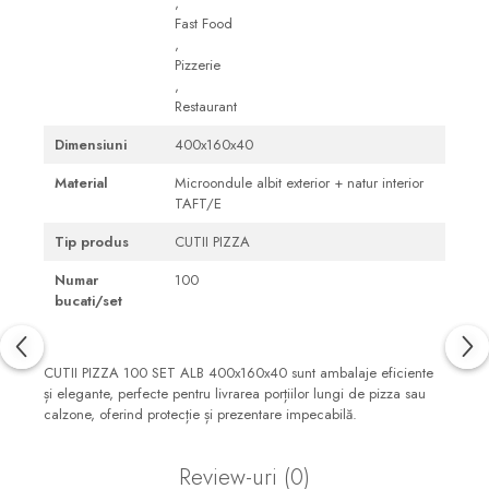
,
Fast Food
,
Pizzerie
,
Restaurant
Dimensiuni
400x160x40
Material
Microondule albit exterior + natur interior
TAFT/E
Tip produs
CUTII PIZZA
Numar
100
bucati/set
CUTII PIZZA 100 SET ALB 400x160x40 sunt ambalaje eficiente
și elegante, perfecte pentru livrarea porțiilor lungi de pizza sau
calzone, oferind protecție și prezentare impecabilă.
Review-uri
(0)