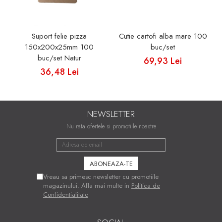
Suport felie pizza
Cutie cartofi alba mare 100
150x200x25mm 100
buc/set
buc/set Natur
69,93 Lei
36,48 Lei
NEWSLETTER
Nu rata ofertele si promotiile noastre
Vreau sa primesc newsletter cu promotiile
magazinului. Afla mai multe in
Politica de
Confidentialitate