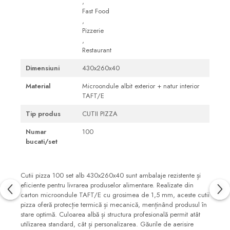
,
Fast Food
,
Pizzerie
,
Restaurant
Dimensiuni
430x260x40
Material
Microondule albit exterior + natur interior
TAFT/E
Tip produs
CUTII PIZZA
Numar
100
bucati/set
C
utii pizza 100 set alb 430x260x40 sunt ambalaje rezistente și
eficiente pentru livrarea produselor alimentare. Realizate din
carton microondule TAFT/E cu grosimea de 1,5 mm, aceste cutii
pizza oferă protecție termică și mecanică, menținând produsul în
stare optimă. Culoarea albă și structura profesională permit atât
utilizarea standard, cât și personalizarea. Găurile de aerisire