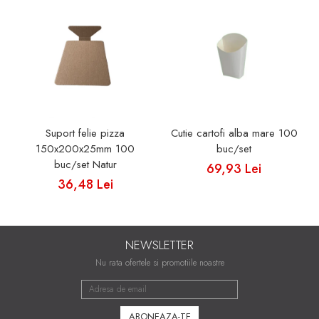
Suport felie pizza
Cutie cartofi alba mare 100
150x200x25mm 100
buc/set
buc/set Natur
69,93 Lei
36,48 Lei
NEWSLETTER
Nu rata ofertele si promotiile noastre