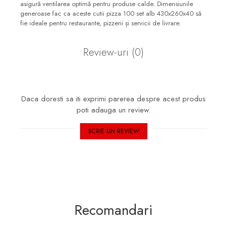
asigură ventilarea optimă pentru produse calde. Dimensiunile
generoase fac ca aceste cutii pizza 100 set alb 430x260x40 să
fie ideale pentru restaurante, pizzerii și servicii de livrare.
Review-uri
(0)
Daca doresti sa iti exprimi parerea despre acest produs
poti adauga un review.
SCRIE UN REVIEW
Recomandari