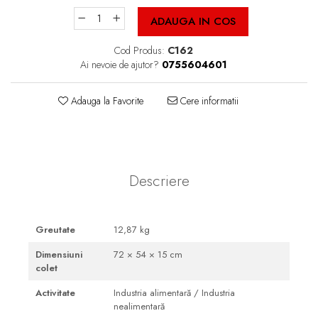
Cutii Fast Food Blank
ADAUGA IN COS
Cutii Fast Food Generic
Cutii Pizza
Cod Produs:
C162
Ai nevoie de ajutor?
0755604601
Cutii Pizza Blank
Cutii Pizza Generic
Adauga la Favorite
Cere informatii
Triunghiuri si accesorii pizza
Descriere
Greutate
12,87 kg
Dimensiuni
72 × 54 × 15 cm
colet
Activitate
Industria alimentară / Industria
nealimentară