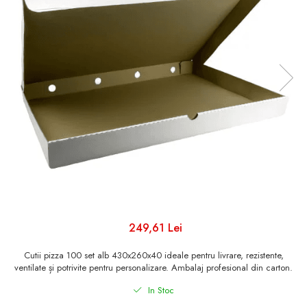
Sacose Cadouri
Tavite Carton Ondulat
Sacose Hartie
Cutii Clasice/ Transport/
Sacose Plastic
Depozitare
Cutii Clasice CO3 (BAX)
Cutii Clasice CO5 (BAX)
Cutii Cofetarie/ Patiserie
Cutii Prajituri Blank
Cutii Prajituri cu Display
Cutii Prajituri Generic
Cutii Tort Blank
Cutii Tort Generic
249,61 Lei
Suport Clatite
Cutii pizza 100 set alb 430x260x40 ideale pentru livrare, rezistente,
Cutii Fast Food
ventilate și potrivite pentru personalizare. Ambalaj profesional din carton.
Cutii Display
In Stoc