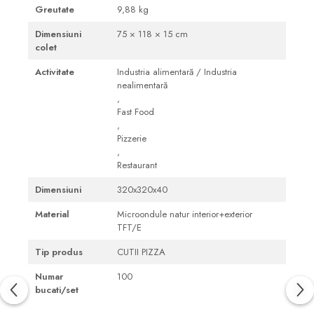
Greutate
9,88 kg
Dimensiuni
75 × 118 × 15 cm
colet
Activitate
Industria alimentară / Industria
nealimentară
,
Fast Food
,
Pizzerie
,
Restaurant
Dimensiuni
320x320x40
Material
Microondule natur interior+exterior
TFT/E
Tip produs
CUTII PIZZA
Numar
100
bucati/set