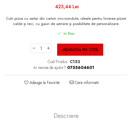
Cutii Fast Food Blank
423,44 Lei
Cutii Fast Food Generic
Cutii Pizza
Cutii pizza cu sertar din carton microondule, ideale pentru livrarea pizzei
calde și reci, cu gauri de aerisire și posibilitate de personalizare.
Cutii Pizza Blank
In Stoc
Cutii Pizza Generic
Triunghiuri si accesorii pizza
ADAUGA IN COS
Cod Produs:
C152
Ai nevoie de ajutor?
0755604601
Adauga la Favorite
Cere informatii
Descriere