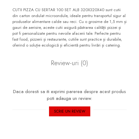
CUTII PIZZA CU SERTAR 100 SET ALB 320X320X40 sunt cutii
din carton ondulat microondule, ideale pentru transportul sigur al
produselor alimentare calde sau reci. Cu o grosime de 1,5 mm și
gauri de aerisire, aceste cutii asigură păstrarea calității pizzei și
pot fi personalizate pentru nevoile afacerii tale. Perfecte pentru
fast food, pizzerii și restaurante, cutiile sunt practice și durabile,
oferind o soluție ecologică și eficientă pentru livrări și catering.
Review-uri
(0)
Daca doresti sa iti exprimi parerea despre acest produs
poti adauga un review.
SCRIE UN REVIEW