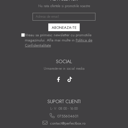
Nu rata ofertele si promotiile noastre
Vreau sa primesc newsletter cu promotiile
magazinului. Afla mai multe in
Politica de
Confidentialitate
SOCIAL
Urmareste-ne in social media
SUPORT CLIENTI
L- V: 08:00 - 16:00
0755604601
contact@perfectbox.ro