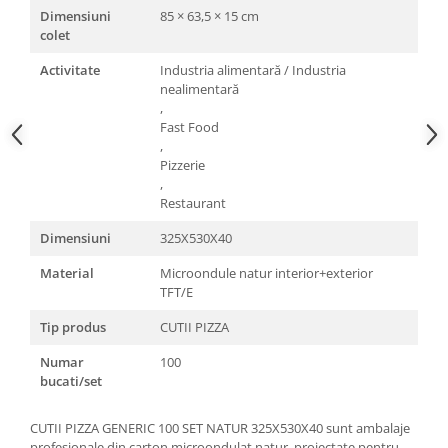
Dimensiuni
85 × 63,5 × 15 cm
colet
Activitate
Industria alimentară / Industria
nealimentară
,
Fast Food
,
Pizzerie
,
Restaurant
Dimensiuni
325X530X40
Material
Microondule natur interior+exterior
TFT/E
Tip produs
CUTII PIZZA
Numar
100
bucati/set
CUTII PIZZA GENERIC 100 SET NATUR 325X530X40 sunt ambalaje
profesionale din carton microondulat natur, proiectate pentru