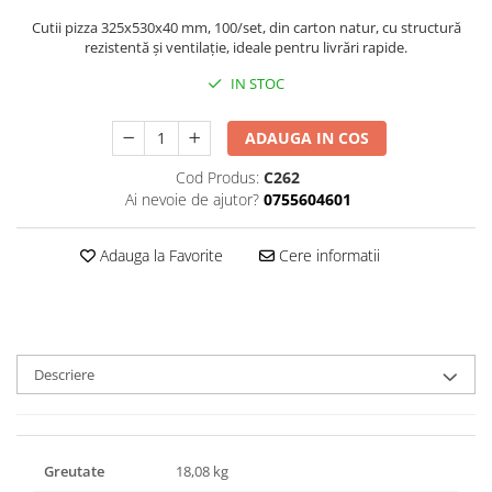
Triunghiuri si accesorii pizza
Cutii pizza 325x530x40 mm, 100/set, din carton natur, cu structură
rezistentă și ventilație, ideale pentru livrări rapide.
IN STOC
ADAUGA IN COS
Cod Produs:
C262
Ai nevoie de ajutor?
0755604601
Adauga la Favorite
Cere informatii
Descriere
Greutate
18,08 kg