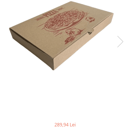
Sacose Plastic
Cutii Clasice CO3 (BAX)
Cutii Clasice CO5 (BAX)
Cutii Cofetarie/ Patiserie
Cutii Prajituri Blank
Cutii Prajituri cu Display
Cutii Prajituri Generic
Cutii Tort Blank
Cutii Tort Generic
Suport Clatite
Cutii Fast Food
Cutii Display
Cutii Fast Food Blank
Cutii Fast Food Generic
Cutii Pizza
Cutii Pizza Blank
289,94 Lei
Cutii Pizza Generic