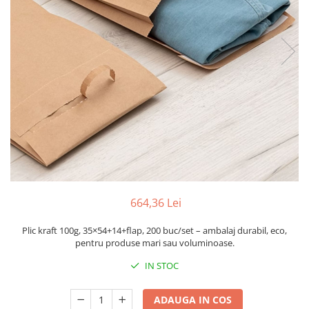
Sacose Plastic
Cutii Clasice CO3 (BAX)
Cutii Clasice CO5 (BAX)
Cutii Cofetarie/ Patiserie
Cutii Prajituri Blank
Cutii Prajituri cu Display
Cutii Prajituri Generic
Cutii Tort Blank
Cutii Tort Generic
Suport Clatite
Cutii Fast Food
664,36 Lei
Cutii Display
Cutii Fast Food Blank
Plic kraft 100g, 35×54+14+flap, 200 buc/set – ambalaj durabil, eco,
Cutii Fast Food Generic
pentru produse mari sau voluminoase.
Cutii Pizza
IN STOC
Cutii Pizza Blank
Cutii Pizza Generic
ADAUGA IN COS