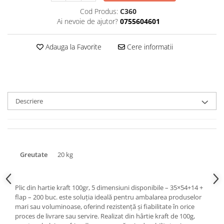
Triunghiuri si accesorii pizza
Cod Produs:
C360
Ai nevoie de ajutor?
0755604601
Adauga la Favorite
Cere informatii
Descriere
Greutate
20 kg
Plic din hartie kraft 100gr, 5 dimensiuni disponibile – 35×54+14 +
flap – 200 buc. este soluția ideală pentru ambalarea produselor
mari sau voluminoase, oferind rezistență și fiabilitate în orice
proces de livrare sau servire. Realizat din hârtie kraft de 100g,