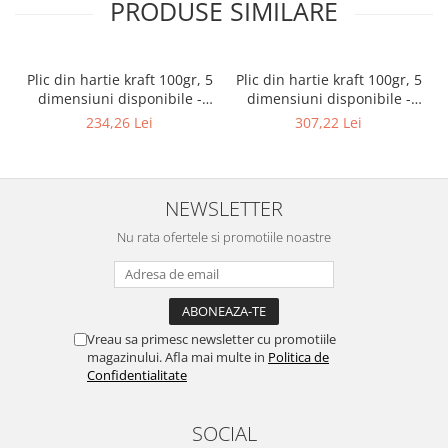
PRODUSE SIMILARE
Plic din hartie kraft 100gr, 5
Plic din hartie kraft 100gr, 5
dimensiuni disponibile -
dimensiuni disponibile -
18×42+10+flap - 200 buc.
23×32+12 +flap - 200 buc.
234,26 Lei
307,22 Lei
NEWSLETTER
Nu rata ofertele si promotiile noastre
Vreau sa primesc newsletter cu promotiile
magazinului. Afla mai multe in
Politica de
Confidentialitate
SOCIAL