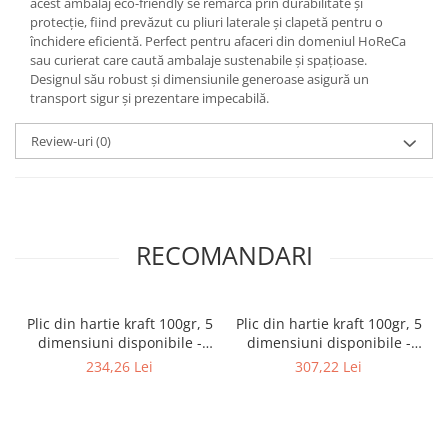
acest ambalaj eco-friendly se remarcă prin durabilitate și
protecție, fiind prevăzut cu pliuri laterale și clapetă pentru o
închidere eficientă. Perfect pentru afaceri din domeniul HoReCa
sau curierat care caută ambalaje sustenabile și spațioase.
Designul său robust și dimensiunile generoase asigură un
transport sigur și prezentare impecabilă.
Review-uri
(0)
RECOMANDARI
Plic din hartie kraft 100gr, 5
Plic din hartie kraft 100gr, 5
dimensiuni disponibile -
dimensiuni disponibile -
18×42+10+flap - 200 buc.
23×32+12 +flap - 200 buc.
234,26 Lei
307,22 Lei