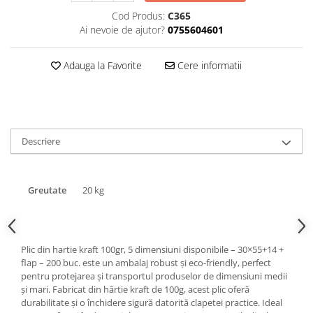
Triunghiuri si accesorii pizza
Cod Produs:
C365
Ai nevoie de ajutor?
0755604601
Adauga la Favorite
Cere informatii
Descriere
Greutate
20 kg
Plic din hartie kraft 100gr, 5 dimensiuni disponibile – 30×55+14 +
flap – 200 buc. este un ambalaj robust și eco-friendly, perfect
pentru protejarea și transportul produselor de dimensiuni medii
și mari. Fabricat din hârtie kraft de 100g, acest plic oferă
durabilitate și o închidere sigură datorită clapetei practice. Ideal