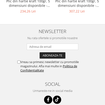
Plic din hartie kraft 100gr, 5
Plic din hartie kraft 100gr, 5
dimensiuni disponibile -
dimensiuni disponibile -
18×42+10+flap - 200 buc.
23×32+12 +flap - 200 buc.
234,26 Lei
307,22 Lei
NEWSLETTER
Nu rata ofertele si promotiile noastre
Vreau sa primesc newsletter cu promotiile
magazinului. Afla mai multe in
Politica de
Confidentialitate
SOCIAL
Urmareste-ne in social media