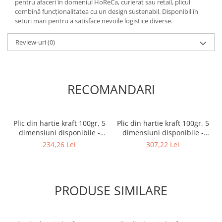
pentru afaceri în domeniul HoReCa, curierat sau retail, plicul
combină funcționalitatea cu un design sustenabil. Disponibil în
seturi mari pentru a satisface nevoile logistice diverse.
Review-uri
(0)
RECOMANDARI
Plic din hartie kraft 100gr, 5
Plic din hartie kraft 100gr, 5
dimensiuni disponibile -
dimensiuni disponibile -
18×42+10+flap - 200 buc.
23×32+12 +flap - 200 buc.
234,26 Lei
307,22 Lei
PRODUSE SIMILARE