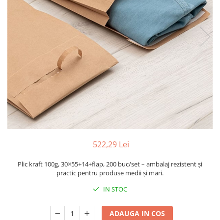
Sacose Plastic
Cutii Clasice CO3 (BAX)
Cutii Clasice CO5 (BAX)
Cutii Cofetarie/ Patiserie
Cutii Prajituri Blank
Cutii Prajituri cu Display
Cutii Prajituri Generic
Cutii Tort Blank
Cutii Tort Generic
Suport Clatite
Cutii Fast Food
522,29 Lei
Cutii Display
Cutii Fast Food Blank
Plic kraft 100g, 30×55+14+flap, 200 buc/set – ambalaj rezistent și
Cutii Fast Food Generic
practic pentru produse medii și mari.
Cutii Pizza
IN STOC
Cutii Pizza Blank
Cutii Pizza Generic
ADAUGA IN COS