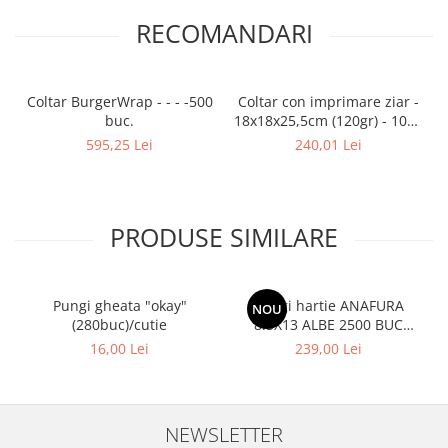
RECOMANDARI
Coltar BurgerWrap - - - -500
Coltar con imprimare ziar -
buc.
18x18x25,5cm (120gr) - 1000
buc
595,25 Lei
240,01 Lei
PRODUSE SIMILARE
Pungi gheata "okay"
Pungi hartie ANAFURA
NOU
(280buc)/cutie
8.5X13 ALBE 2500 BUC
CUTIE
16,00 Lei
239,00 Lei
NEWSLETTER