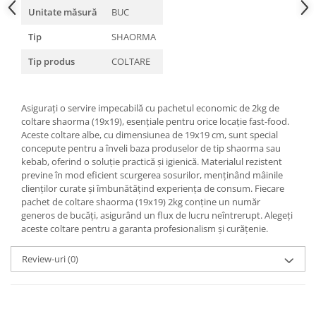
Unitate măsură
BUC
Tip
SHAORMA
Tip produs
COLTARE
Asigurați o servire impecabilă cu pachetul economic de 2kg de
coltare shaorma (19x19), esențiale pentru orice locație fast-food.
Aceste coltare albe, cu dimensiunea de 19x19 cm, sunt special
concepute pentru a înveli baza produselor de tip shaorma sau
kebab, oferind o soluție practică și igienică. Materialul rezistent
previne în mod eficient scurgerea sosurilor, menținând mâinile
clienților curate și îmbunătățind experiența de consum. Fiecare
pachet de coltare shaorma (19x19) 2kg conține un număr
generos de bucăți, asigurând un flux de lucru neîntrerupt. Alegeți
aceste coltare pentru a garanta profesionalism și curățenie.
Review-uri
(0)