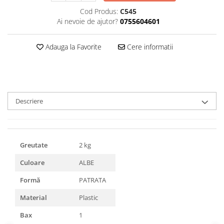
Triunghiuri si accesorii pizza
Cod Produs:
C545
Ai nevoie de ajutor?
0755604601
Adauga la Favorite
Cere informatii
Descriere
Greutate
2 kg
Culoare
ALBE
Formă
PATRATA
Material
Plastic
Bax
1