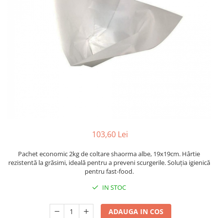
Sacose Plastic
Cutii Clasice CO3 (BAX)
Cutii Clasice CO5 (BAX)
Cutii Cofetarie/ Patiserie
Cutii Prajituri Blank
Cutii Prajituri cu Display
Cutii Prajituri Generic
Cutii Tort Blank
Cutii Tort Generic
Suport Clatite
Cutii Fast Food
103,60 Lei
Cutii Display
Pachet economic 2kg de coltare shaorma albe, 19x19cm. Hârtie
Cutii Fast Food Blank
rezistentă la grăsimi, ideală pentru a preveni scurgerile. Soluția igienică
Cutii Fast Food Generic
pentru fast-food.
Cutii Pizza
IN STOC
Cutii Pizza Blank
Cutii Pizza Generic
ADAUGA IN COS