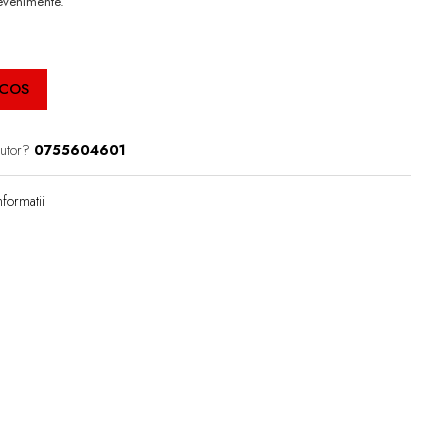
 evenimente.
 COS
jutor?
0755604601
formatii