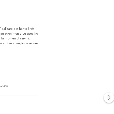
alizate din hârtie kraft
 sau evenimente cu specific
la momentul servirii.
a oferi clienților o servire
eview.