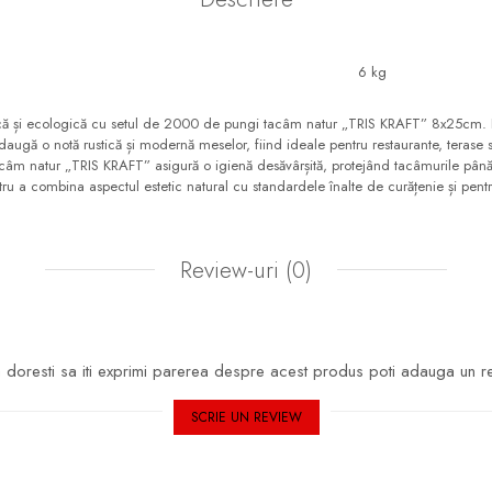
6 kg
tică și ecologică cu setul de 2000 de pungi tacâm natur „TRIS KRAFT” 8x25cm. Re
daugă o notă rustică și modernă meselor, fiind ideale pentru restaurante, terase
acâm natur „TRIS KRAFT” asigură o igienă desăvârșită, protejând tacâmurile până 
ru a combina aspectul estetic natural cu standardele înalte de curățenie și pentru 
Review-uri
(0)
doresti sa iti exprimi parerea despre acest produs poti adauga un r
SCRIE UN REVIEW