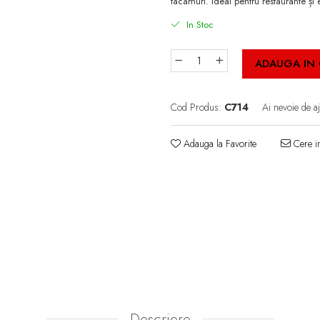
tacâmuri. Ideal pentru restaurante și
In Stoc
ADAUGA IN
Cod Produs:
C714
Ai nevoie de a
Adauga la Favorite
Cere in
Descriere