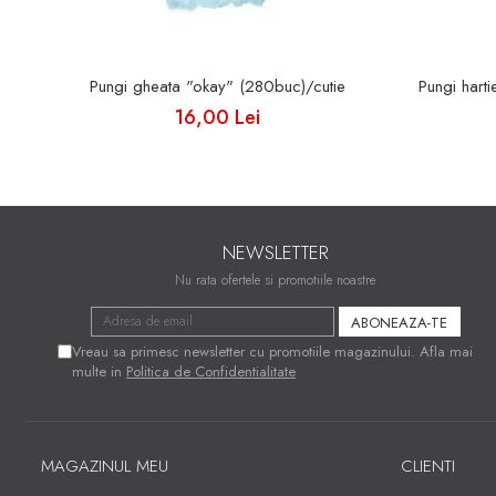
Pungi gheata "okay" (280buc)/cutie
Pungi har
16,00 Lei
NEWSLETTER
Nu rata ofertele si promotiile noastre
Vreau sa primesc newsletter cu promotiile magazinului. Afla mai
multe in
Politica de Confidentialitate
MAGAZINUL MEU
CLIENTI