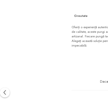
Cutii Fast Food Blank
Cutii Fast Food Generic
Cutii Pizza
Greutate
Cutii Pizza Blank
Oferiți o experiență auten
Cutii Pizza Generic
de calitate, aceste pungi a
artizanal. Fiecare pungă t
Triunghiuri si accesorii pizza
Alegeți această soluție pent
impecabilă.
Daca 