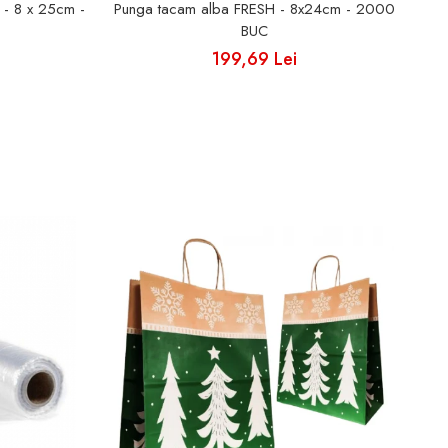
- 8 x 25cm -
Punga tacam alba FRESH - 8x24cm - 2000
Pu
BUC
199,69 Lei