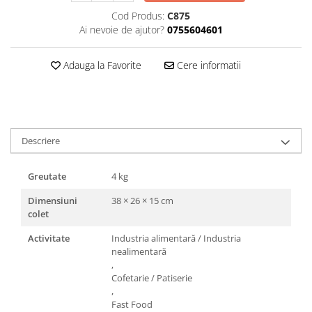
Triunghiuri si accesorii pizza
Cod Produs:
C875
Ai nevoie de ajutor?
0755604601
Adauga la Favorite
Cere informatii
Descriere
Greutate
4 kg
Dimensiuni
38 × 26 × 15 cm
colet
Activitate
Industria alimentară / Industria
nealimentară
,
Cofetarie / Patiserie
,
Fast Food