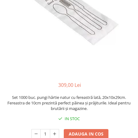
Sacose Plastic
Cutii Clasice CO3 (BAX)
Cutii Clasice CO5 (BAX)
Cutii Cofetarie/ Patiserie
Cutii Prajituri Blank
Cutii Prajituri cu Display
Cutii Prajituri Generic
Cutii Tort Blank
Cutii Tort Generic
Suport Clatite
Cutii Fast Food
309,00 Lei
Cutii Display
Set 1000 buc. pungi hârtie natur cu fereastră lată, 20x10x29cm.
Cutii Fast Food Blank
Fereastra de 10cm prezintă perfect pâinea și prăjiturile. Ideal pentru
Cutii Fast Food Generic
brutării și magazine.
Cutii Pizza
IN STOC
Cutii Pizza Blank
Cutii Pizza Generic
ADAUGA IN COS