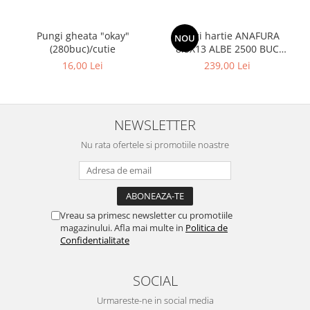
Pungi gheata "okay"
Pungi hartie ANAFURA
NOU
(280buc)/cutie
8.5X13 ALBE 2500 BUC
CUTIE
16,00 Lei
239,00 Lei
NEWSLETTER
Nu rata ofertele si promotiile noastre
Vreau sa primesc newsletter cu promotiile
magazinului. Afla mai multe in
Politica de
Confidentialitate
SOCIAL
Urmareste-ne in social media