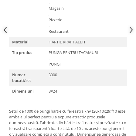
,
Magazin
,
Pizzerie
,
Restaurant
Material
HARTIE KRAFT ALBIT
Tip produs
PUNGA PENTRU TACAMURI
,
PUNGI
Numar
3000
bucati/set
Dimensiuni
8×24
Setul de 1000 de pungi hartie cu fereastra knv (20x10x29)f10 este
ambalajul perfect pentru a expune atractiv produsele
dumneavoastră. Fabricate din hârtie kraft natur și prevăzute cu o
fereastră transparentă foarte lată, de 10 cm, aceste pungi permit
o vizualizare completă a conținutului. Dimensiunea generoasă de