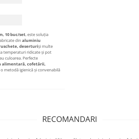
m, 10 buc/set
, este soluția
Fabricate din
aluminiu
ruschete, deserturi
și multe
a temperaturi ridicate și pot
sau culoarea. Perfecte
 alimentară, cofetării,
ă o metodă igienică și convenabilă
RECOMANDARI