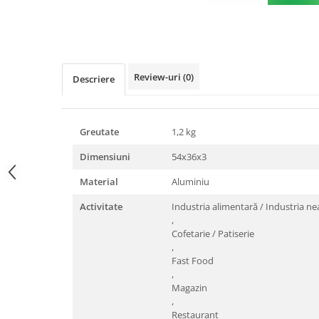
Triunghiuri si accesorii pizza
Distribuie
pe
Facebook
Review-uri
(0)
Descriere
Greutate
1,2 kg
Dimensiuni
54x36x3
Material
Aluminiu
Activitate
Industria alimentară / Industria n
,
Cofetarie / Patiserie
,
Fast Food
,
Magazin
,
Restaurant