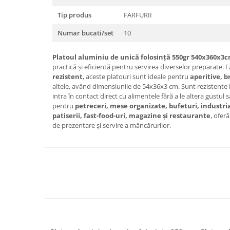
Tip produs
FARFURII
Numar bucati/set
10
Platoul aluminiu de unică folosință 550gr 540x360x3c
practică și eficientă pentru servirea diverselor preparate. 
rezistent
, aceste platouri sunt ideale pentru
aperitive, b
altele, având dimensiunile de 54x36x3 cm. Sunt rezistente l
intra în contact direct cu alimentele fără a le altera gustul 
pentru
petreceri, mese organizate, bufeturi, industria
patiserii, fast-food-uri, magazine și restaurante
, ofer
de prezentare și servire a mâncărurilor.