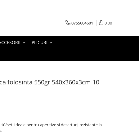
0755604601
0,00
ACCESORII
PLICURI
ica folosinta 550gr 540x360x3cm 10
0/set. Ideale pentru aperitive și deserturi, rezistente la
e.