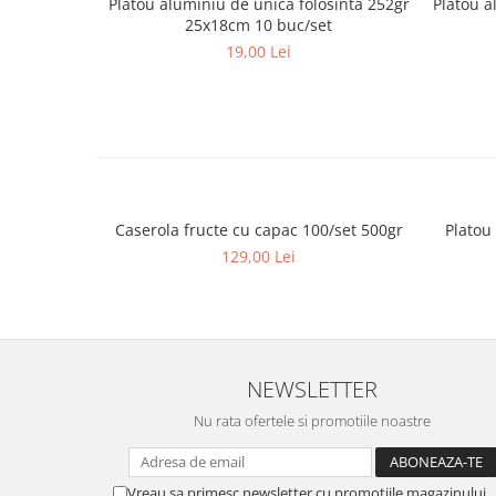
Platou aluminiu de unica folosinta 252gr
Platou a
25x18cm 10 buc/set
19,00 Lei
Caserola fructe cu capac 100/set 500gr
Platou
129,00 Lei
NEWSLETTER
Nu rata ofertele si promotiile noastre
Vreau sa primesc newsletter cu promotiile magazinului.