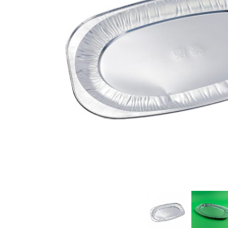
Sacose Plastic
Cutii Clasice CO3 (BAX)
Cutii Clasice CO5 (BAX)
Cutii Cofetarie/ Patiserie
Cutii Prajituri Blank
Cutii Prajituri cu Display
Cutii Prajituri Generic
Cutii Tort Blank
Cutii Tort Generic
Suport Clatite
Cutii Fast Food
Cutii Display
Cutii Fast Food Blank
Cutii Fast Food Generic
Cutii Pizza
Cutii Pizza Blank
Cutii Pizza Generic