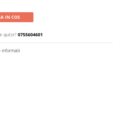
A IN COS
e ajutor?
0755604601
informatii