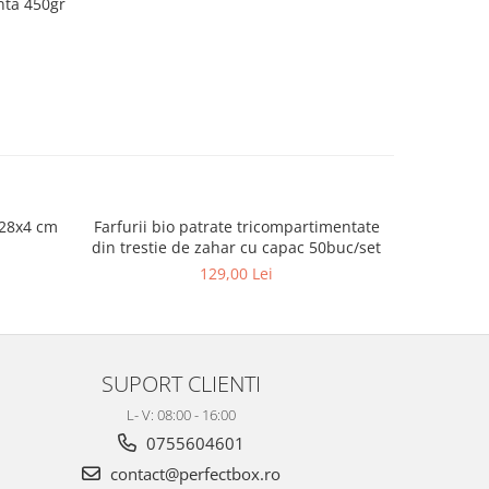
nta 450gr
x28x4 cm
Farfurii bio patrate tricompartimentate
CAPAC CA
din trestie de zahar cu capac 50buc/set
129,00 Lei
SUPORT CLIENTI
L- V: 08:00 - 16:00
0755604601
contact@perfectbox.ro